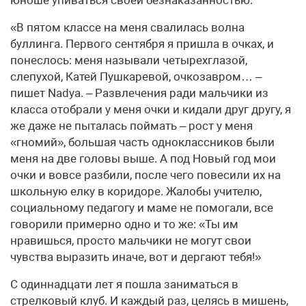
юноше упиваться своей безнаказанностью.
«В пятом классе на меня свалилась волна
буллинга. Первого сентября я пришла в очках, и
понеслось: меня называли четырехглазой,
слепухой, Катей Пушкаревой, очкозавром… –
пишет Nadya. – Развлечения ради мальчики из
класса отобрали у меня очки и кидали друг другу, я
же даже не пыталась поймать – рост у меня
«гномий», большая часть одноклассников были
меня на две головы выше. А под Новый год мои
очки и вовсе разбили, после чего повесили их на
школьную елку в коридоре. Жалобы учителю,
социальному педагогу и маме не помогали, все
говорили примерно одно и то же: «Ты им
нравишься, просто мальчики не могут свои
чувства выразить иначе, вот и дергают тебя!»
С одиннадцати лет я пошла заниматься в
стрелковый клуб. И каждый раз, целясь в мишень,