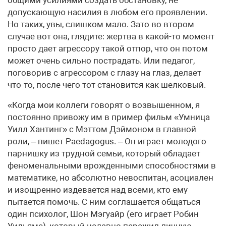
общими усилиями создать обстановку, не
допускающую насилия в любом его проявлении.
Но таких, увы, слишком мало. Зато во втором
случае вот она, глядите: жертва в какой-то момент
просто дает агрессору такой отпор, что он потом
может очень сильно пострадать. Или педагог,
поговорив с агрессором с глазу на глаз, делает
что-то, после чего тот становится как шелковый.
«Когда мои коллеги говорят о возвышенном, я
постоянно привожу им в пример фильм «Умница
Уилл Хантинг» с Мэттом Дэймоном в главной
роли, – пишет Paedagogus. – Он играет молодого
парнишку из трудной семьи, который обладает
феноменальными врожденными способностями в
математике, но абсолютно невоспитан, асоциален
и изощренно издевается над всеми, кто ему
пытается помочь. С ним соглашается общаться
один психолог, Шон Мэгуайр (его играет Робин