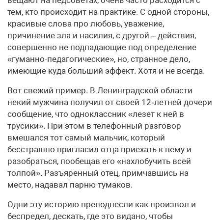
вещают на педсоветах, очень часто расходится с
тем, кто происходит на практике. С одной стороны,
красивые слова про любовь, уважение,
причинение зла и насилия, с другой – действия,
совершенно не подпадающие под определение
«гуманно-педагогические», но, странное дело,
имеющие куда больший эффект. Хотя и не всегда.
Вот свежий пример. В Ленинградской области
некий мужчина получил от своей 12‑летней дочери
сообщение, что одноклассник «лезет к ней в
трусики». При этом в телефонный разговор
вмешался тот самый мальчик, который
бесстрашно пригласил отца приехать к нему и
разобраться, пообещав его «нахлобучить всей
толпой». Разъяренный отец, примчавшись на
место, надавал парню тумаков.
Одни эту историю преподнесли как произвол и
беспредел, дескать, где это видано, чтобы