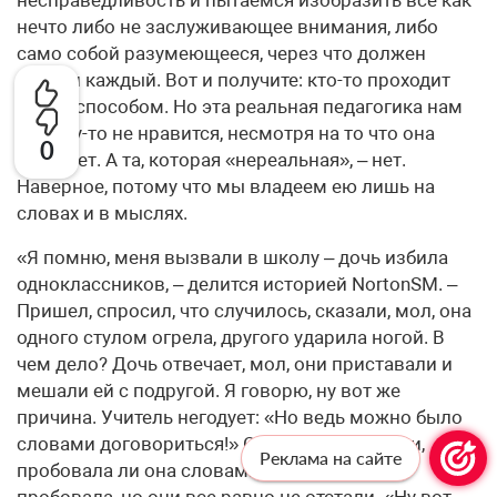
несправедливость и пытаемся изобразить все как
нечто либо не заслуживающее внимания, либо
само собой разумеющееся, через что должен
пройти каждый. Вот и получите: кто-то проходит
таким способом. Но эта реальная педагогика нам
почему-то не нравится, несмотря на то что она
0
работает. А та, которая «нереальная», – нет.
Наверное, потому что мы владеем ею лишь на
словах и в мыслях.
«Я помню, меня вызвали в школу – дочь избила
одноклассников, – делится историей NortonSM. –
Пришел, спросил, что случилось, сказали, мол, она
одного стулом огрела, другого ударила ногой. В
чем дело? Дочь отвечает, мол, они приставали и
мешали ей с подругой. Я говорю, ну вот же
причина. Учитель негодует: «Но ведь можно было
словами договориться!» Спрашиваю у дочки,
Реклама на сайте
пробовала ли она словами. Говорит, что