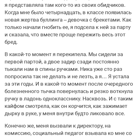
я представляла там кого-то из своих обидчиков.
Когда мне было четырнадцать, в классе появилась
новая жертва буллинга – девочка с брекетами. Как
только начали гнобить ее, я подсела к ней за парту
и сказала, что вместе проще пережить весь этот
бред.
В какой-то момент я перекипела. Мы сидели за
первой партой, а двое задир сзади постоянно
тыкали нам в спины ручками. Ника уже сто раз
попросила так не делать и не лезть, а я… Я устала
за эти годы. И в какой-то момент после очередного
болезненного тычка повернулась и резко воткнула
ручку в ладонь однокласснику. Насквозь. И с таким
кайфом смотрела, как он корчится, как зажимает
дырку в руке, у меня внутри будто ликовало все.
Конечно же, меня вызвали к директору, на
комиссию, социальный педагог взывала ко мне со