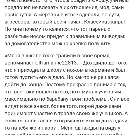
То есть вместо того, чтобы осадить юношу, учитель
предпочел не влезать в их отношения, мол, сами
разберутся. А жертвой в итоге сделали, по сути,
агрессора, который все и начал. Классика жанра!
Но мне почему-то кажется, что тот парень с
разбитым носом придет к правильным выводам:
за домогательства можно крепко получить.
«Меня в школе тоже травили в свое время, –
вспоминает Ultra­marine22813. – Доходило до того,
что я приходил в школу с ножом в кармане и был
готов пустить его в дело. Но как-то не решался
дойти до конца. Поэтому прекрасно понимаю тех,
кто все-таки пошел на это, потому как учителям
максимально по барабану твои проблемы. Они все
видят и все знают, более того, порой даже сами
принимают участие в травле своих же учеников. А
если ты попытаешься огрызнуться или дать сдачи,
то на тебя же и наорут. Меня однажды на виду у