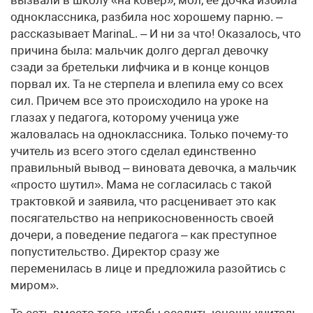
вызвали в школу «на ковер», мол, ее дочка избила
одноклассника, разбила нос хорошему парню. –
рассказывает MarinaL. – И ни за что! Оказалось, что
причина была: мальчик долго дергал девочку
сзади за бретельки лифчика и в конце концов
порвал их. Та не стерпела и влепила ему со всех
сил. Причем все это происходило на уроке на
глазах у педагога, которому ученица уже
жаловалась на одноклассника. Только почему-то
учитель из всего этого сделал единственно
правильный вывод – виновата девочка, а мальчик
«просто шутил». Мама не согласилась с такой
трактовкой и заявила, что расценивает это как
посягательство на неприкосновенность своей
дочери, а поведение педагога – как преступное
попустительство. Директор сразу же
переменилась в лице и предложила разойтись с
миром».