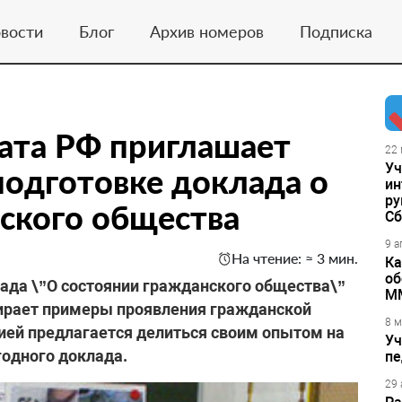
вости
Блог
Архив номеров
Подписка
ата РФ приглашает
22 
Уч
подготовке доклада о
ин
ру
ского общества
Сб
9 а
На чтение: ≈ 3 мин.
Ка
об
ада \”О состоянии гражданского общества\”
М
ирает примеры проявления гражданской
8 м
ией предлагается делиться своим опытом на
Уч
годного доклада.
пе
29 