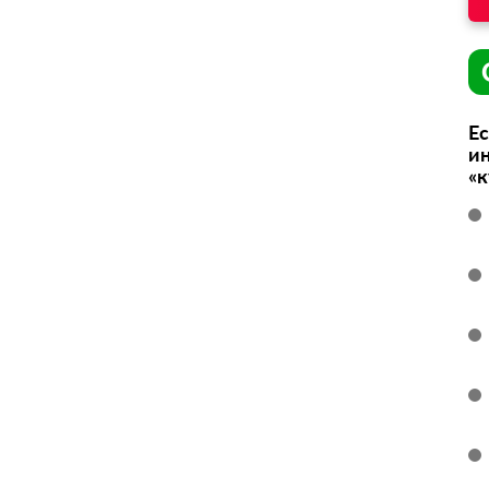
Ес
ин
«