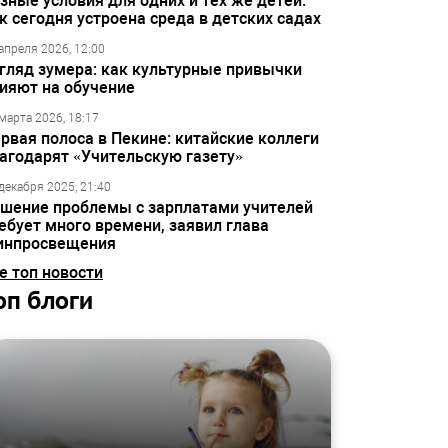
зные условия для одних и тех же детей:
к сегодня устроена среда в детских садах
апреля 2026, 12:00
гляд зумера: как культурные привычки
ияют на обучение
марта 2026, 18:17
рвая полоса в Пекине: китайские коллеги
агодарят «Учительскую газету»
декабря 2025, 21:40
шение проблемы с зарплатами учителей
ебует много времени, заявил глава
инпросвещения
е топ новости
оп блоги