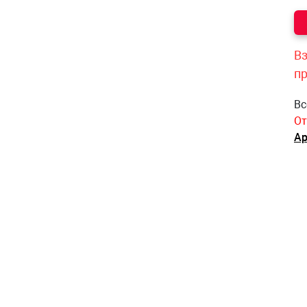
Вз
п
Вс
От
Ар