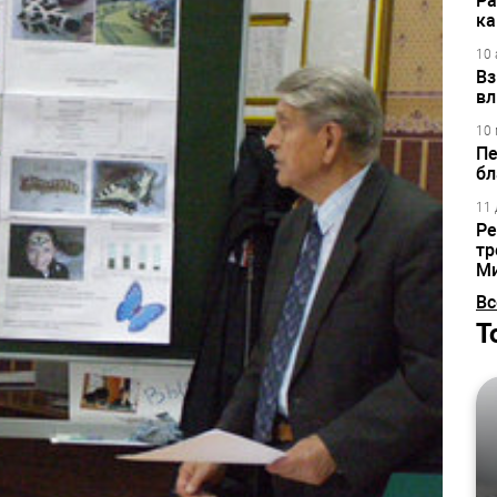
Ра
ка
10 
Вз
вл
10 
Пе
бл
11 
Ре
тр
М
Вс
Т