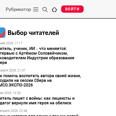
Рубрикатор
ВОЙТИ
Выбор читателей
мая 2026, 17:17
итель, ученик, ИИ – что меняется:
тервью с Артёмом Соловейчиком,
ководителем Индустрии образования
ера
преля 2026, 21:07
к помочь воспитать автора своей жизни,
судили на сессии Сбера на
МСО.ЭКСПО-2026
ая 2026, 14:33
итель пишет с войны: как лицеисты и
дагог вернули имя героя на обелиск
апреля 2026, 22:48