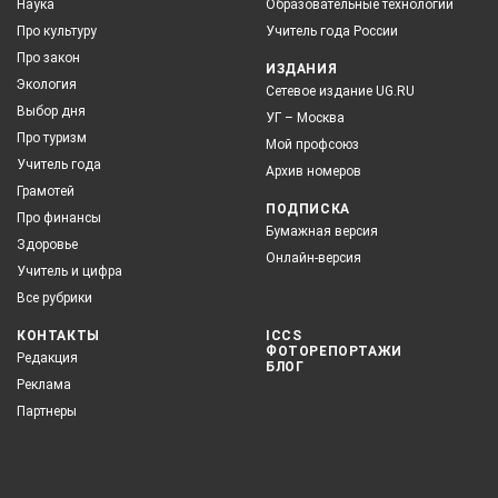
Наука
Образовательные технологии
Про культуру
Учитель года России
Про закон
ИЗДАНИЯ
Экология
Сетевое издание UG.RU
Выбор дня
УГ – Москва
Про туризм
Мой профсоюз
Учитель года
Архив номеров
Грамотей
ПОДПИСКА
Про финансы
Бумажная версия
Здоровье
Онлайн-версия
Учитель и цифра
Все рубрики
КОНТАКТЫ
ICCS
ФОТОРЕПОРТАЖИ
Редакция
БЛОГ
Реклама
Партнеры