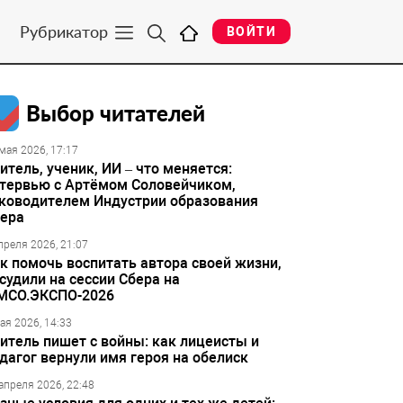
Рубрикатор
ВОЙТИ
Выбор читателей
мая 2026, 17:17
итель, ученик, ИИ – что меняется:
тервью с Артёмом Соловейчиком,
ководителем Индустрии образования
ера
преля 2026, 21:07
к помочь воспитать автора своей жизни,
судили на сессии Сбера на
МСО.ЭКСПО-2026
ая 2026, 14:33
итель пишет с войны: как лицеисты и
дагог вернули имя героя на обелиск
апреля 2026, 22:48