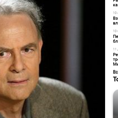
Ра
ка
10 
Вз
вл
10 
Пе
бл
11 
Ре
тр
М
Вс
Т