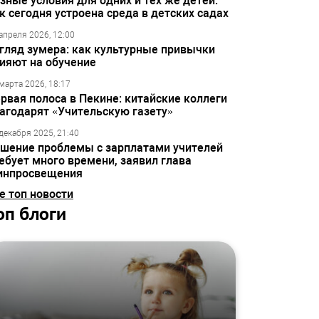
зные условия для одних и тех же детей:
к сегодня устроена среда в детских садах
апреля 2026, 12:00
гляд зумера: как культурные привычки
ияют на обучение
марта 2026, 18:17
рвая полоса в Пекине: китайские коллеги
агодарят «Учительскую газету»
декабря 2025, 21:40
шение проблемы с зарплатами учителей
ебует много времени, заявил глава
инпросвещения
е топ новости
оп блоги