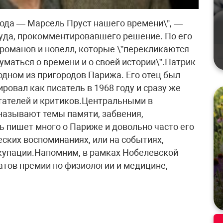
года — Марсель Пруст нашего времени\”, —
луда, прокомментировавшего решение. По его
 романов и новелл, которые \”перекликаются
уматься о времени и о своей истории\”.Патрик
одном из пригородов Парижа. Его отец был
ровал как писатель в 1968 году и сразу же
тателей и критиков.Центральными в
называют темы памяти, забвения,
ь пишет много о Париже и довольно часто его
ских воспоминаниях, или на событиях,
купации.Напомним, в рамках Нобелевской
тов премии по физиологии и медицине,