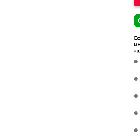
Ес
ин
«