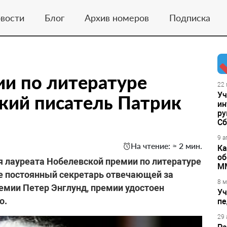
вости
Блог
Архив номеров
Подписка
и по литературе
22 
Уч
кий писатель Патрик
ин
ру
Сб
9 а
На чтение: ≈ 2 мин.
Ка
об
мя лауреата Нобелевской премии по литературе
М
ме постоянный секретарь отвечающей за
8 м
мии Петер Энглунд, премии удостоен
Уч
о.
пе
29 