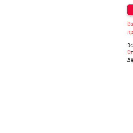
Вз
п
Вс
От
Ар