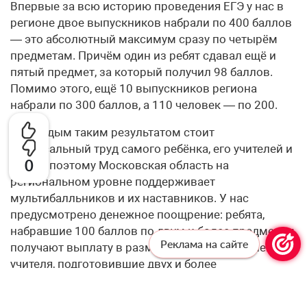
Впервые за всю историю проведения ЕГЭ у нас в
регионе двое выпускников набрали по 400 баллов
— это абсолютный максимум сразу по четырём
предметам. Причём один из ребят сдавал ещё и
пятый предмет, за который получил 98 баллов.
Помимо этого, ещё 10 выпускников региона
набрали по 300 баллов, а 110 человек — по 200.
За каждым таким результатом стоит
колоссальный труд самого ребёнка, его учителей и
0
семьи, поэтому Московская область на
региональном уровне поддерживает
мультибалльников и их наставников. У нас
предусмотрено денежное поощрение: ребята,
набравшие 100 баллов по двум и более предметам,
Реклама на сайте
получают выплату в размере 100 тысяч рублей, а
учителя, подготовившие двух и более
стобалльников, — по 150 тысяч рублей.