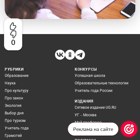
0
РУБРИКИ
КОНКУРСЫ
Образование
Успешная школа
Наука
Образовательные технологии
Про культуру
Учитель года России
Про закон
ИЗДАНИЯ
Экология
Сетевое издание UG.RU
Выбор дня
УГ – Москва
Про туризм
Мой профсоюз
Реклама на сайте
Учитель года
Архив номеров
Грамотей