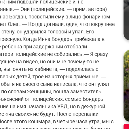
о к ним подошли полицейские и, не
ьяные.— Они (полицейские. — прим. автора)
з нас Богдан, посветили ему в лицо фонариком
ет Олег. — Когда догнали, один, что покрупнее
тену, он ударился головой и упал. Его
 треснуло.Когда Инна Бондарь прибежала в
ее ребенка при задержании отобрали
атери полицейские не собирались.— Я сразу
дящее на видео, но они мне почему-то не
, выгонять из кабинета, — поделилась с
верых детей, трое из которых приемные. —
тобы я на своего сына написала, что он гулял
т, по словам женщины, вошла заместитель
ъяснений от полицейских, семью Бондарь
ние на имя начальника УВД, но в дежурной
ие «на своих» не будут. После перепалки
осле этого кошмара, в четыре часа утра, мы с
ебенка висела рука, он корчился от боли, но