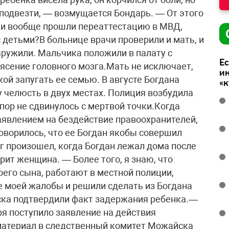
подвезти, — возмущается Бондарь. — От этого
ни вообще прошли переаттестацию в МВД,
 детьми?В больнице врачи проверили и мать, и
аружили. Мальчика положили в палату с
Ес
рясение головного мозга.Мать не исключает,
ин
й запугать ее семью. В августе Богдана
«
у челюсть в двух местах. Полиция возбудила
 пор не сдвинулось с мертвой точки.Когда
заявлением на бездействие правоохранителей,
оворилось, что ее Богдан якобы совершил
 произошел, когда Богдан лежал дома после
рит женщина. — Более того, я знаю, что
его сына, работают в местной полиции,
е моей жалобы и решили сделать из Богдана
ска подтвердили факт задержания ребенка.—
я поступило заявление на действия
материал в следственный комитет Можайска