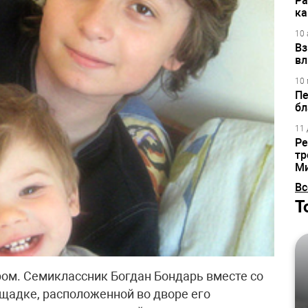
Ра
ка
10 
Вз
вл
10 
Пе
бл
11 
Ре
тр
М
Вс
Т
ом. Семиклассник Богдан Бондарь вместе со
ощадке, расположенной во дворе его