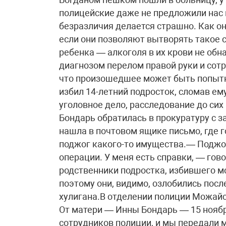
полицейские даже не предложили нас 
безразличия делается страшно. Как о
если они позволяют вытворять такое с
ребенка — алкоголя в их крови не обн
диагнозом перелом правой руки и сот
что произошедшее может быть попытко
избил 14-летний подросток, сломав ем
уголовное дело, расследование до сих
Бондарь обратилась в прокуратуру с 
нашла в почтовом ящике письмо, где г
поджог какого-то имущества.— Поджог
операции. У меня есть справки, — гово
родственники подростка, избившего мо
поэтому они, видимо, озлобились посл
хулигана.В отделении полиции Можай
От матери — Инны Бондарь — 15 ноябр
сотрудников полиции, и мы передали 