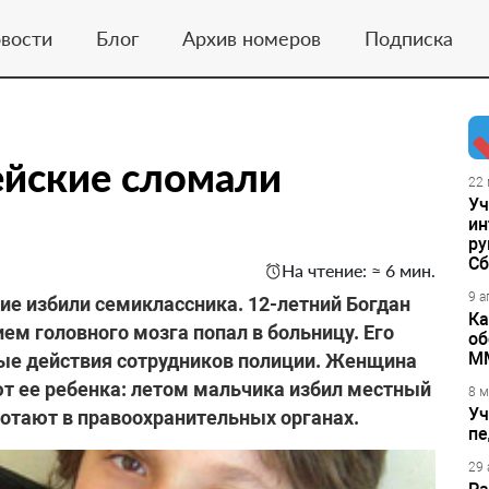
вости
Блог
Архив номеров
Подписка
йские сломали
22 
Уч
ин
ру
Сб
На чтение: ≈ 6 мин.
9 а
е избили семиклассника. 12-летний Богдан
Ка
ем головного мозга попал в больницу. Его
об
М
ные действия сотрудников полиции. Женщина
ют ее ребенка: летом мальчика избил местный
8 м
Уч
ботают в правоохранительных органах.
пе
29 