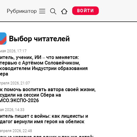
Рубрикатор
ВОЙТИ
Выбор читателей
мая 2026, 17:17
итель, ученик, ИИ – что меняется:
тервью с Артёмом Соловейчиком,
ководителем Индустрии образования
ера
преля 2026, 21:07
к помочь воспитать автора своей жизни,
судили на сессии Сбера на
МСО.ЭКСПО-2026
ая 2026, 14:33
итель пишет с войны: как лицеисты и
дагог вернули имя героя на обелиск
апреля 2026, 22:48