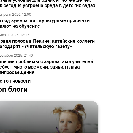
зные условия для одних и тех же детей:
к сегодня устроена среда в детских садах
апреля 2026, 12:00
гляд зумера: как культурные привычки
ияют на обучение
марта 2026, 18:17
рвая полоса в Пекине: китайские коллеги
агодарят «Учительскую газету»
декабря 2025, 21:40
шение проблемы с зарплатами учителей
ебует много времени, заявил глава
инпросвещения
е топ новости
оп блоги