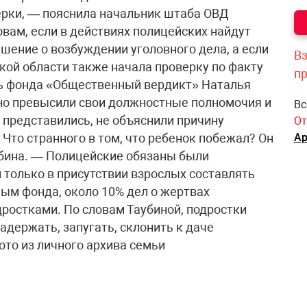
ерки, — пояснила начальник штаба ОВД
вам, если в действиях полицейских найдут
ешение о возбуждении уголовного дела, а если
Вз
кой области также начала проверку по факту
п
ь фонда «Общественный вердикт» Наталья
вно превысили свои должностные полномочия и
Вс
 представились, не объяснили причину
От
 Что странного в том, что ребенок побежал? Он
Ар
убина. — Полицейские обязаны были
 только в присутствии взрослых составлять
ным фонда, около 10% дел о жертвах
дростками. По словам Таубиной, подростки
адержать, запугать, склонить к даче
ото из личного архива семьи