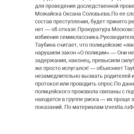
для проведения доследственной пров
Можайска Оксана Соловьева.По ее сло
состав преступления, будет принято р
нет — об отказе.Прокуратура Московс
избиения семиклассника.Руководител
Таубина считает, что полицейские «я
нарушили закон «О полиции».— Они не
задержания, наконец, превысили силу!
же просто испугался! — объясняет Та
незамедлительно вызвать родителей и
протокол или проводить опрос.По дан
полицейского произвола связаны с по
находятся в группе риска — их проще з
показаний. По материалам izvestia.ruФ