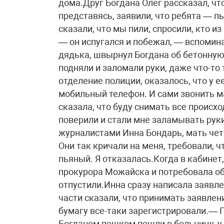
дома.Друг Богдана Олег рассказал, чт
представясь, заявили, что ребята — п
сказали, что мы пили, спросили, кто и
— он испугался и побежал, — вспомина
дядька, швырнул Богдана об бетонную с
подняли и заломали руки, даже что-то
отделение полиции, оказалось, что у 
мобильный телефон. И сами звонить м
сказала, что буду снимать все происхо
поверили и стали мне заламывать руки
журналистами Инна Бондарь, мать чет
Они так кричали на меня, требовали, ч
пьяный. Я отказалась.Когда в кабине
прокурора Можайска и потребовала об
отпустили.Инна сразу написала заявле
части сказали, что принимать заявлен
бумагу все-таки зарегистрировали.— П
Богданом пешком пошли в больницу, у р