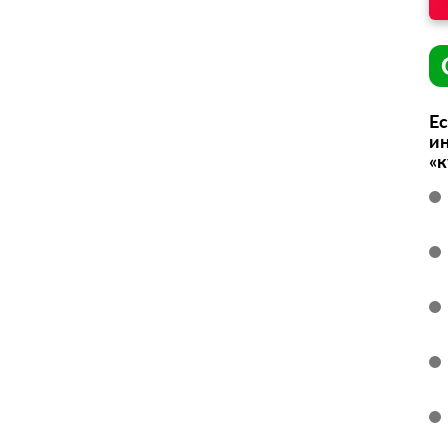
Ес
ин
«