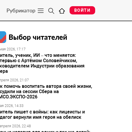
Рубрикатор
ВОЙТИ
Выбор читателей
мая 2026, 17:17
итель, ученик, ИИ – что меняется:
тервью с Артёмом Соловейчиком,
ководителем Индустрии образования
ера
преля 2026, 21:07
к помочь воспитать автора своей жизни,
судили на сессии Сбера на
МСО.ЭКСПО-2026
ая 2026, 14:33
итель пишет с войны: как лицеисты и
дагог вернули имя героя на обелиск
апреля 2026, 22:48