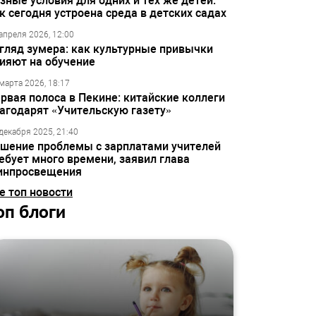
зные условия для одних и тех же детей:
к сегодня устроена среда в детских садах
апреля 2026, 12:00
гляд зумера: как культурные привычки
ияют на обучение
марта 2026, 18:17
рвая полоса в Пекине: китайские коллеги
агодарят «Учительскую газету»
декабря 2025, 21:40
шение проблемы с зарплатами учителей
ебует много времени, заявил глава
инпросвещения
е топ новости
оп блоги