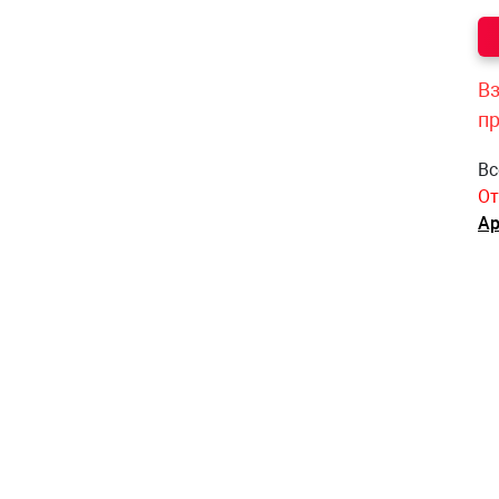
Вз
п
Вс
От
Ар