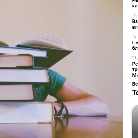
Ра
ка
10 
Вз
вл
10 
Пе
бл
11 
Ре
тр
М
Вс
Т