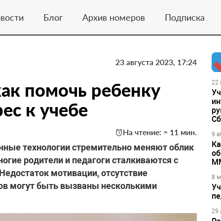
вости
Блог
Архив номеров
Подписка
23 августа 2023, 17:24
как помочь ребенку
22 
Уч
ин
ес к учебе
ру
Сб
На чтение: ≈ 11 мин.
9 а
Ка
нные технологии стремительно меняют облик
об
ногие родители и педагоги сталкиваются с
М
. Недостаток мотивации, отсутствие
8 м
тов могут быть вызваны несколькими
Уч
пе
29 