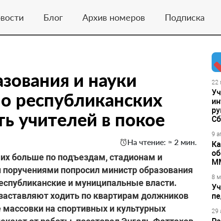
вости
Блог
Архив номеров
Подписка
зования и науки
22 
Уч
ло республиканских
ин
ру
ть учителей в покое
Сб
9 а
На чтение: ≈ 2 мин.
Ка
об
ь их больше по подъездам, стадионам и
М
поручениями попросил министр образования
8 м
республиканские и муниципальные власти.
Уч
 заставляют ходить по квартирам должников
пе
е массовки на спортивных и культурных
29 