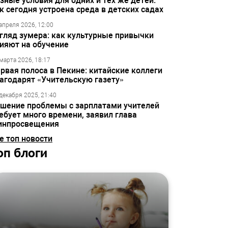
зные условия для одних и тех же детей:
к сегодня устроена среда в детских садах
апреля 2026, 12:00
гляд зумера: как культурные привычки
ияют на обучение
марта 2026, 18:17
рвая полоса в Пекине: китайские коллеги
агодарят «Учительскую газету»
декабря 2025, 21:40
шение проблемы с зарплатами учителей
ебует много времени, заявил глава
инпросвещения
е топ новости
оп блоги