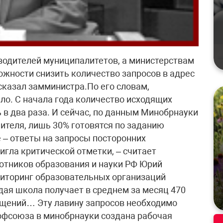
водителей муниципалитетов, а министерствам
жности снизить количество запросов в адрес
сказал замминистра.По его словам,
ло. С начала года количество исходящих
 в два раза. И сейчас, по данным Минобрнауки
чителя, лишь 30% готовятся по заданию
 – ответы на запросы посторонних
игла критической отметки, – считает
отников образования и науки РФ Юрий
ниторинг образовательных организаций
дая школа получает в среднем за месяц 470
ащений… Эту лавину запросов необходимо
офсоюза в минобрнауки создана рабочая