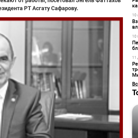
лекают от работы, посетовал Энгель Фаттахов
Ра
ка
езидента РТ Асгату Сафарову.
10 
Вз
вл
10 
Пе
бл
11 
Ре
тр
М
Вс
Т