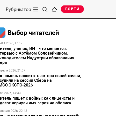
Рубрикатор
ВОЙТИ
Выбор читателей
мая 2026, 17:17
итель, ученик, ИИ – что меняется:
тервью с Артёмом Соловейчиком,
ководителем Индустрии образования
ера
преля 2026, 21:07
к помочь воспитать автора своей жизни,
судили на сессии Сбера на
МСО.ЭКСПО-2026
ая 2026, 14:33
итель пишет с войны: как лицеисты и
дагог вернули имя героя на обелиск
апреля 2026, 22:48