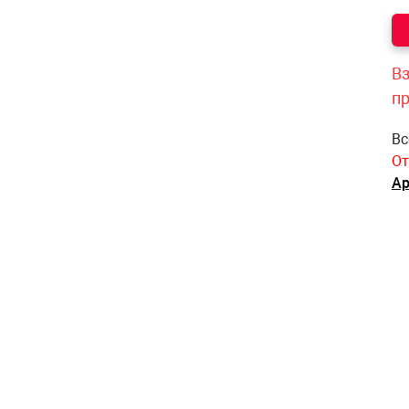
Вз
п
Вс
От
Ар