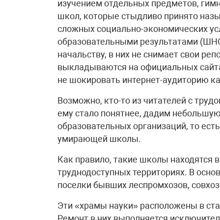
изучением отдельных предметов, гимн
школ, которые стыдливо принято наз
сложных социально-экономических ус
образовательными результатами (ШНО
начальству, в них не снимает свои ре
выкладываются на официальных сайта
не шокировать интернет-ауди­торию к
Возможно, кто-то из читателей с трудо
ему стало понятнее, дадим небольшую
образовательных организаций, то ест
умирающей школы.
Как правило, такие школы находятся в
труднодоступных территориях. В осно
поселки бывших леспромхозов, совхоз
Эти «храмы науки» расположены в ста
Ремонт в них выполняется исключител