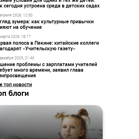
зные условия для одних и тех же детей:
к сегодня устроена среда в детских садах
апреля 2026, 12:00
гляд зумера: как культурные привычки
ияют на обучение
марта 2026, 18:17
рвая полоса в Пекине: китайские коллеги
агодарят «Учительскую газету»
декабря 2025, 21:40
шение проблемы с зарплатами учителей
ебует много времени, заявил глава
инпросвещения
е топ новости
оп блоги