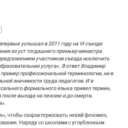
первые услышал в 2011 году на VI съезде
ания из уст тогдашнего премьер-министра
с предложением участников съезда исключить
образовательная услуга». В ответ Владимир
о пример профессиональной терминологии, ни в
ьной значимости труда педагогов. И в
сального формального языка привел термин,
после выхода на пенсию и до смерти,
я».
», чтобы охарактеризовать некий феномен,
вания. Наряду со школами с углуб­ленным