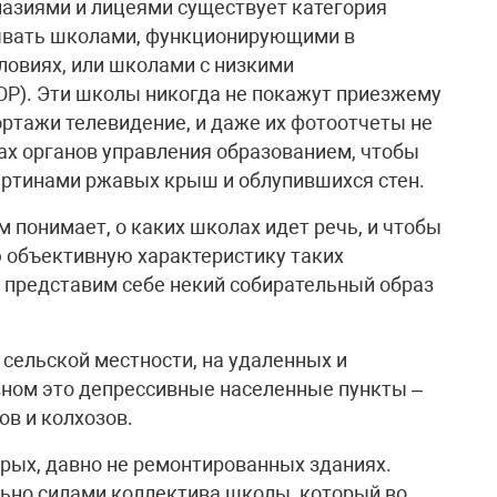
азиями и лицеями существует категория
ывать школами, функционирующими в
ловиях, или школами с низкими
Р). Эти школы никогда не покажут приезжему
портажи телевидение, и даже их фотоотчеты не
х органов управления образованием, чтобы
артинами ржавых крыш и облупившихся стен.
м понимает, о каких школах идет речь, и чтобы
 объективную характеристику таких
ь представим себе некий собирательный образ
 сельской местности, на удаленных и
вном это депрессивные населенные пункты –
ов и колхозов.
рых, давно не ремонтированных зданиях.
ьно силами коллектива школы, который во