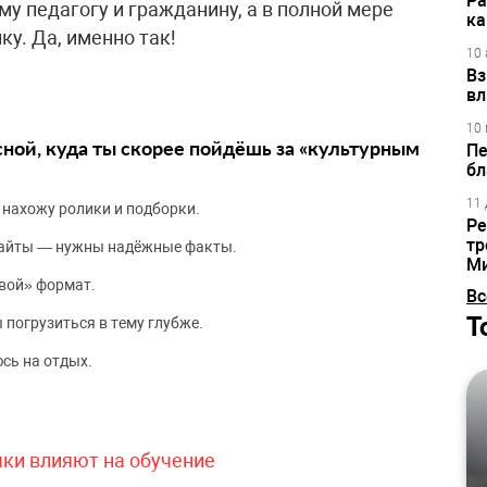
Ра
у педагогу и гражданину, а в полной мере
ка
ку. Да, именно так!
10 
Вз
вл
10 
сной, куда ты скорее пойдёшь за «культурным
Пе
бл
11 
 нахожу ролики и подборки.
Ре
тр
сайты — нужны надёжные факты.
М
вой» формат.
Вс
Т
 погрузиться в тему глубже.
сь на отдых.
чки влияют на обучение