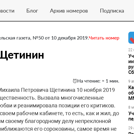
вости
Блог
Архив номеров
Подписка
льская газета, №50 от 10 декабря 2019.
Читать номер
 Щетинин
22 
Уч
ин
ру
Сб
На чтение: ≈ 1 мин.
9 а
Ка
Михаила Петровича Щетинина 10 ноября 2019
об
бщественность. Вызвала многочисленные
М
юбви и реанимировала позиции его критиков.
8 м
 своем рабочем кабинете, то есть, как и жил, до
Уч
пе
ым своему благородному делу непреклонной
приближаются его сороковины, самое время не
29 