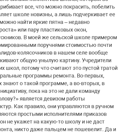
прибивает все, что можно покрасить, побелить
вляет школе новизны, а лишь подчеркивает ее
 можно найти яркие пятна – недавно
оста» или пару пластиковых окон,
скников. В моей же сельской школе примером
хромированными поручнями стоимостью почти
валидов-колясочников в нашем селе вообще
ркивают общую унылую картину. Учредители
х школ, потому что считают это пустой тратой
еральные программы ремонта. Во-первых,
 знают о такой программе, а во-вторых, в
нициативу, пока на это не дали команду
голову?» является девизом работы
тур. Как правило, они управляются в ручном
являются простыми исполнителями приказов
н не укажет на какую-то школу и не даст
онта, никто даже пальцем не пошевелит. Да и