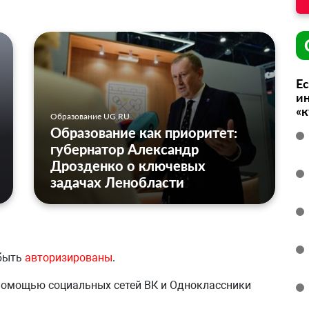
Ес
ин
«
Образование UG.RU
Образование как приоритет:
губернатор Александр
Дрозденко о ключевых
задачах Ленобласти
 быть
авторизированы
.
 помощью социальных сетей ВК и Одноклассники