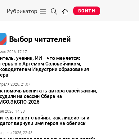
Рубрикатор
ВОЙТИ
Выбор читателей
мая 2026, 17:17
итель, ученик, ИИ – что меняется:
тервью с Артёмом Соловейчиком,
ководителем Индустрии образования
ера
преля 2026, 21:07
к помочь воспитать автора своей жизни,
судили на сессии Сбера на
МСО.ЭКСПО-2026
ая 2026, 14:33
итель пишет с войны: как лицеисты и
дагог вернули имя героя на обелиск
апреля 2026, 22:48