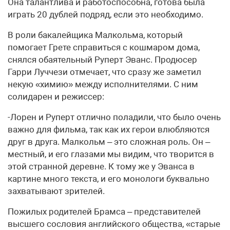
Она талантлива и работоспособна, готова была
играть 20 дублей подряд, если это необходимо.
В роли бакалейщика Малкольма, который
помогает Грете справиться с кошмаром дома,
снялся обаятельный Руперт Эванс. Продюсер
Гарри Луччези отмечает, что сразу же заметил
некую «химию» между исполнителями. С ним
солидарен и режиссер:
-Лорен и Руперт отлично поладили, что было очень
важно для фильма, так как их герои влюбляются
друг в друга. Малкольм – это сложная роль. Он –
местный, и его глазами мы видим, что творится в
этой странной деревне. К тому же у Эванса в
картине много текста, и его монологи буквально
захватывают зрителей.
Пожилых родителей Брамса – представителей
высшего сословия английского общества, «старые