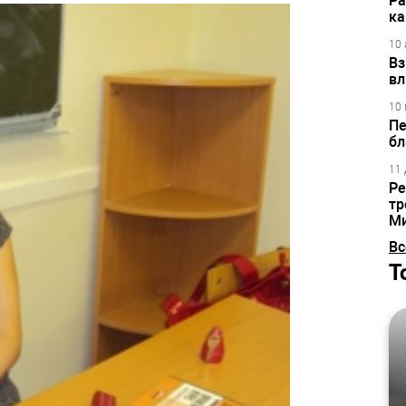
Ра
ка
10 
Вз
вл
10 
Пе
бл
11 
Ре
тр
М
Вс
Т