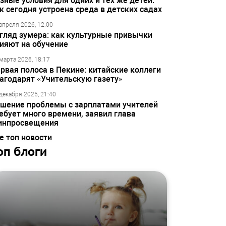
зные условия для одних и тех же детей:
к сегодня устроена среда в детских садах
апреля 2026, 12:00
гляд зумера: как культурные привычки
ияют на обучение
марта 2026, 18:17
рвая полоса в Пекине: китайские коллеги
агодарят «Учительскую газету»
декабря 2025, 21:40
шение проблемы с зарплатами учителей
ебует много времени, заявил глава
инпросвещения
е топ новости
оп блоги