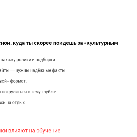
сной, куда ты скорее пойдёшь за «культурным
 нахожу ролики и подборки.
сайты — нужны надёжные факты.
вой» формат.
 погрузиться в тему глубже.
сь на отдых.
чки влияют на обучение