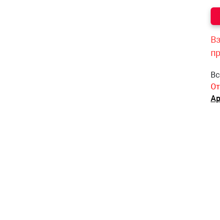
Вз
п
Вс
От
Ар