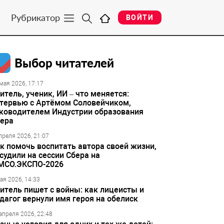
Рубрикатор
ВОЙТИ
Выбор читателей
мая 2026, 17:17
итель, ученик, ИИ – что меняется:
тервью с Артёмом Соловейчиком,
ководителем Индустрии образования
ера
преля 2026, 21:07
к помочь воспитать автора своей жизни,
судили на сессии Сбера на
МСО.ЭКСПО-2026
ая 2026, 14:33
итель пишет с войны: как лицеисты и
дагог вернули имя героя на обелиск
апреля 2026, 22:48