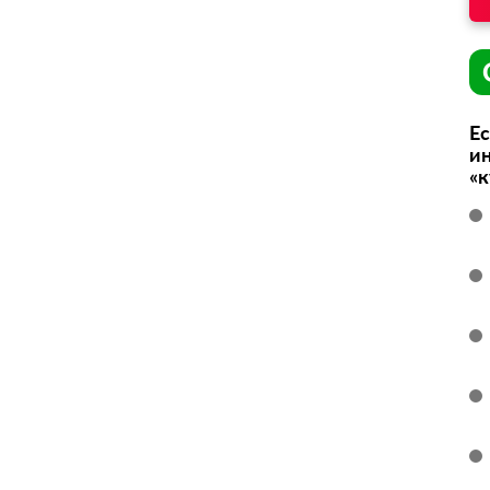
Ес
ин
«