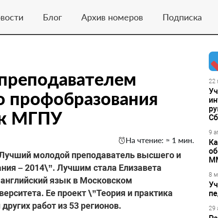
вости
Блог
Архив номеров
Подписка
преподавателем
22 
Уч
о профобразования
ин
ру
ик МГПУ
Сб
9 а
На чтение: ≈ 1 мин.
Ка
об
”Лучший молодой преподаватель высшего и
М
ния – 2014\”. Лучшим стала Елизавета
8 м
 английский язык в Московском
Уч
ерситета. Ее проект \”Теория и практика
пе
других работ из 53 регионов.
29 