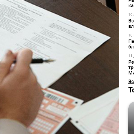
Ра
ка
10 
Вз
вл
10 
Пе
бл
11 
Ре
тр
М
Вс
Т