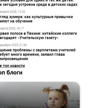
зные условия для одних и тех же детей:
к сегодня устроена среда в детских садах
апреля 2026, 12:00
гляд зумера: как культурные привычки
ияют на обучение
марта 2026, 18:17
рвая полоса в Пекине: китайские коллеги
агодарят «Учительскую газету»
декабря 2025, 21:40
шение проблемы с зарплатами учителей
ебует много времени, заявил глава
инпросвещения
е топ новости
оп блоги