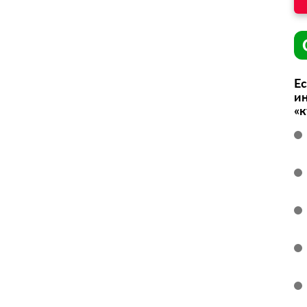
Ес
ин
«