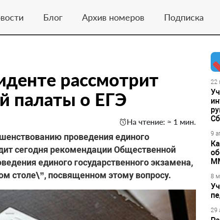
вости
Блог
Архив номеров
Подписка
иденте рассмотрит
22 
Уч
й палаты о ЕГЭ
ин
ру
Сб
На чтение: ≈ 1 мин.
9 а
ршенствованию проведения единого
Ка
удит сегодня рекомендации Общественной
об
М
ведения единого государственного экзамена,
ом столе\”, посвященном этому вопросу.
8 м
Уч
пе
29 