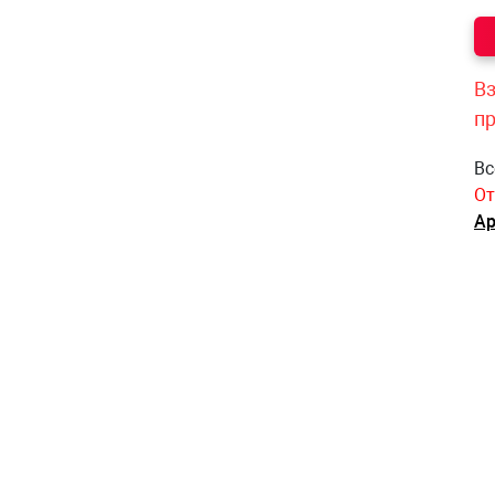
Вз
п
Вс
От
Ар