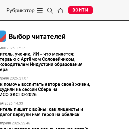
Рубрикатор
ВОЙТИ
Выбор читателей
мая 2026, 17:17
итель, ученик, ИИ – что меняется:
тервью с Артёмом Соловейчиком,
ководителем Индустрии образования
ера
преля 2026, 21:07
к помочь воспитать автора своей жизни,
судили на сессии Сбера на
МСО.ЭКСПО-2026
ая 2026, 14:33
итель пишет с войны: как лицеисты и
дагог вернули имя героя на обелиск
апреля 2026, 22:48