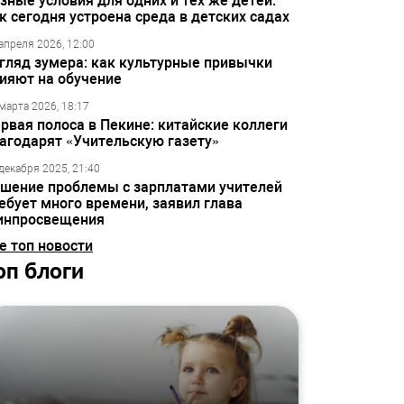
зные условия для одних и тех же детей:
к сегодня устроена среда в детских садах
апреля 2026, 12:00
гляд зумера: как культурные привычки
ияют на обучение
марта 2026, 18:17
рвая полоса в Пекине: китайские коллеги
агодарят «Учительскую газету»
декабря 2025, 21:40
шение проблемы с зарплатами учителей
ебует много времени, заявил глава
инпросвещения
е топ новости
оп блоги