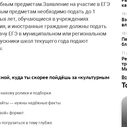
Ра
ебным предметам.Заявление на участие в ЕГЭ
ка
бым предметам необходимо подать до 1
10 
ых лет, обучающиеся в учреждениях
Вз
вл
ия, и иностранные граждане должны подать
дачу ЕГЭ в муниципальном или региональном
10 
Пе
ускники школ текущего года подают
бл
ы.
11 
Ре
тр
М
сной, куда ты скорее пойдёшь за «культурным
Вс
Т
 нахожу ролики и подборки.
сайты — нужны надёжные факты.
вой» формат.
 погрузиться в тему глубже.