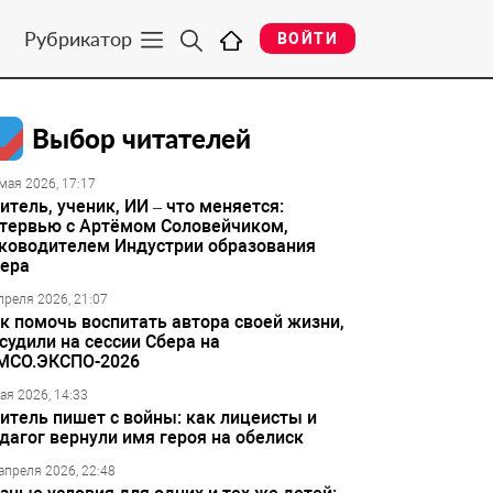
Рубрикатор
ВОЙТИ
Выбор читателей
мая 2026, 17:17
итель, ученик, ИИ – что меняется:
тервью с Артёмом Соловейчиком,
ководителем Индустрии образования
ера
преля 2026, 21:07
к помочь воспитать автора своей жизни,
судили на сессии Сбера на
МСО.ЭКСПО-2026
ая 2026, 14:33
итель пишет с войны: как лицеисты и
дагог вернули имя героя на обелиск
апреля 2026, 22:48