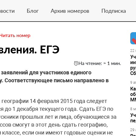
вости
Блог
Архив номеров
Подписка
Читать номер
вления. ​ЕГЭ
22 
Уч
ин
На чтение: ≈ 1 мин.
ру
 заявлений для участников единого
Сб
ду. Соответствующее письмо направлено в
9 а
Ка
об
М
и географии 14 февраля 2015 года следует
я до 1 декабря текущего года. Сдать ЕГЭ по
8 м
Уч
скники прошлых лет и лица, обучающиеся за
пе
ссов смогут в этот день сдать географию,
29 
м классе, если они имеют годовые оценки не