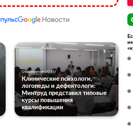
Ес
ин
«
Образование UG.RU
Клинические психологи,
логопеды и дефектологи:
Минтруд представил типовые
курсы повышения
квалификации