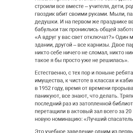
строили все вместе – учителя, дети, р
гвоздик вбит своими руками. Мыли, па
дедушки. И на первом же празднике в
бабульки так прониклись общей забото
«А вдруг у вас свет отключат?» Один 
здании, другой – все карнизы. Двое па
никто себе ничего не сломал, никто ни
такое я бы просто уже не решилась».
Естественно, с тех пор и поныне ребят
имущества, к чистоте в классах и каб
в 1952 году, время от времени прорыва
паникуют, все знают, что делать. Тряп
последний раз из затопленной библиоте
перетащили в актовый зал всего за 2
новую номинацию: «Лучший спасатель
Это учебное заведение одним из первы