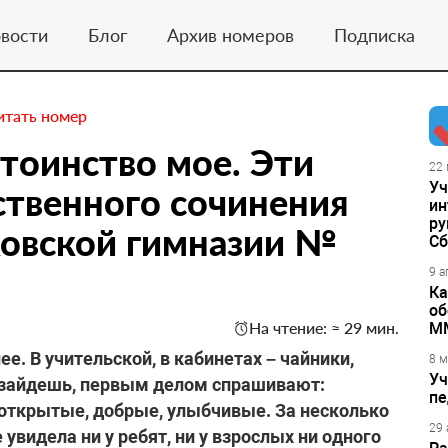
вости
Блог
Архив номеров
Подписка
итать номер
стоинство мое. Эти
22 
Уч
ственного сочинения
ин
ру
ковской гимназии №
Сб
9 а
Ка
об
На чтение: ≈ 29 мин.
М
е. В учительской, в кабинетах – чайники,
8 м
Уч
и зайдешь, первым делом спрашивают:
пе
х открытые, добрые, улыбчивые. За несколько
29 
 увидела ни у ребят, ни у взрослых ни одного