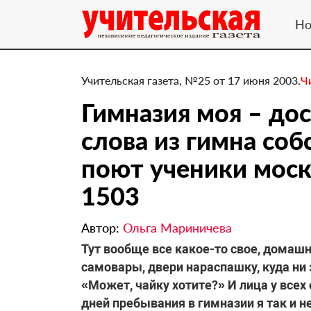
Но
Учительская газета, №25 от 17 июня 2003.
Ч
Гимназия моя – до
слова из гимна соб
поют ученики мос
1503
Автор:
Ольга Мариничева
Тут вообще все какое-то свое, домашне
самовары, двери нараспашку, куда н
«Может, чайку хотите?» И лица у все
дней пребывания в гимназии я так и не