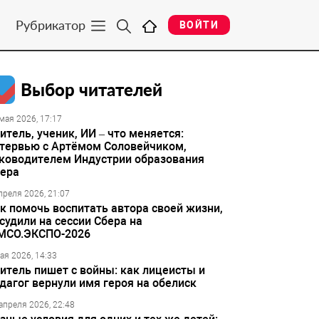
Рубрикатор
ВОЙТИ
Выбор читателей
мая 2026, 17:17
итель, ученик, ИИ – что меняется:
тервью с Артёмом Соловейчиком,
ководителем Индустрии образования
ера
преля 2026, 21:07
к помочь воспитать автора своей жизни,
судили на сессии Сбера на
МСО.ЭКСПО-2026
ая 2026, 14:33
итель пишет с войны: как лицеисты и
дагог вернули имя героя на обелиск
апреля 2026, 22:48