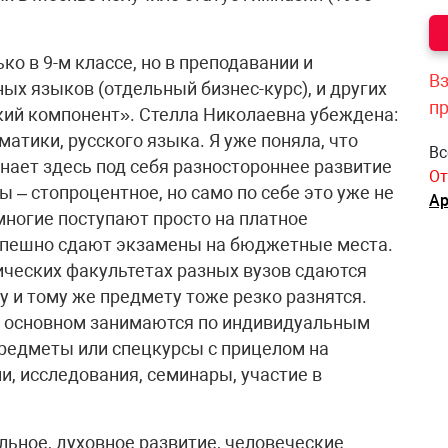
о в 9-м классе, но в преподавании и
Вз
ых языков (отдельный бизнес-курс), и других
п
кий компонент». Стелла Николаевна убеждена:
матики, русского языка. Я уже поняла, что
Вс
нает здесь под себя разностороннее развитие
От
ы – стопроцентное, но само по себе это уже не
Ар
многие поступают просто на платное
успешно сдают экзамены на бюджетные места.
ических факультетах разных вузов сдаются
 и тому же предмету тоже резко разнятся.
в основном занимаются по индивидуальным
редметы или спецкурсы с прицелом на
и, исследования, семинары, участие в
льное, духовное развитие, человеческие