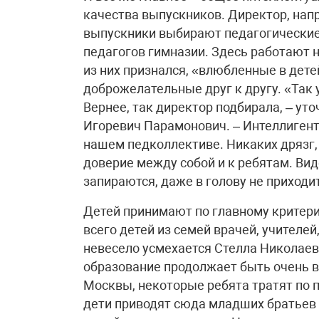
качества выпускников. Директор, напр
выпускники выбирают педагогические 
педагогов гимназии. Здесь работают н
из них признался, «влюбленные в детей
доброжелательные друг к другу. «Так
Вернее, так директор подбирала, – ут
Игоревич Парамонович. – Интеллигентн
нашем педколлективе. Никаких дрязг, 
доверие между собой и к ребятам. Вид
запираются, даже в голову не приходит
Детей принимают по главному критери
всего детей из семей врачей, учителе
невесело усмехается Стелла Николаевн
образование продолжает быть очень в
Москвы, некоторые ребята тратят по п
дети приводят сюда младших братьев и 