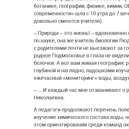
ботанике, географии, физике, химии,
современности» шла с 10 утра до 7 ве
довольно смеются учителя).
– Природа – это жизнь! – вдохновенно
по науке, она же учитель биологии Л
с родителями почти не выезжают за гор
родное Подмосковье в глаза не видели
белочки. А вот вам живая география:
глубиной и наглядно, ладошками изуч
ежечасный «мониторинг» воды, возду
– …И каждый час мне отзванивают о р
Николаевна.
А педагоги продолжают перечень поле
изучение химического состава воды, 
этом ориентировании среди команд ока