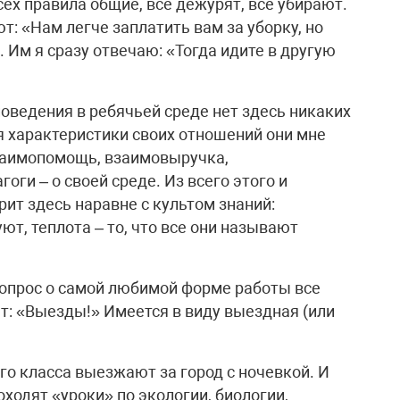
сех правила общие, все дежурят, все убирают.
т: «Нам легче заплатить вам за уборку, но
. Им я сразу отвечаю: «Тогда идите в другую
 поведения в ребячьей среде нет здесь никаких
я характеристики своих отношений они мне
взаимопомощь, взаимовыручка,
оги – о своей среде. Из всего этого и
рит здесь наравне с культом знаний:
т, теплота – то, что все они называют
опрос о самой любимой форме работы все
т: «Выезды!» Имеется в виду выездная (или
-го класса выезжают за город с ночевкой. И
оходят «уроки» по экологии, биологии,