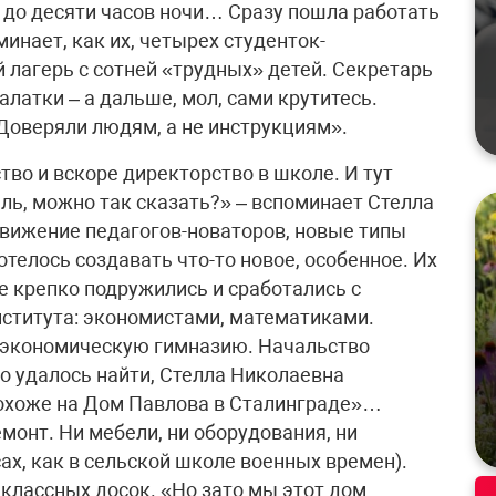
до десяти часов ночи… Сразу пошла работать
минает, как их, четырех студенток-
 лагерь с сотней «трудных» детей. Секретарь
латки – а дальше, мол, сами крутитесь.
 Доверяли людям, а не инструкциям».
тво и вскоре директорство в школе. И тут
ель, можно так сказать?» – вспоминает Стелла
вижение педагогов-новаторов, новые типы
елось создавать что-то новое, особенное. Их
е крепко подружились и сработались с
ститута: экономистами, математиками.
 экономическую гимназию. Начальство
то удалось найти, Стелла Николаевна
похоже на Дом Павлова в Сталинграде»…
монт. Ни мебели, ни оборудования, ни
ах, как в сельской школе военных времен).
 классных досок. «Но зато мы этот дом