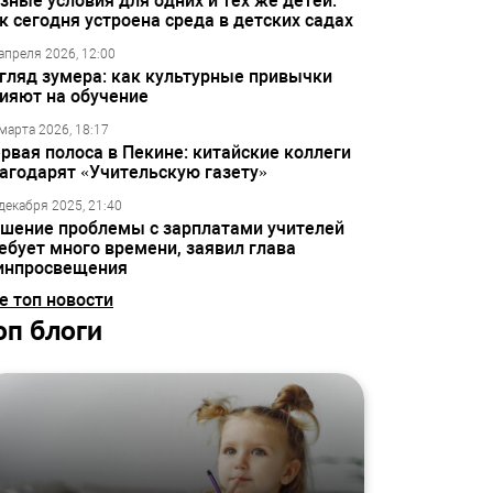
зные условия для одних и тех же детей:
к сегодня устроена среда в детских садах
апреля 2026, 12:00
гляд зумера: как культурные привычки
ияют на обучение
марта 2026, 18:17
рвая полоса в Пекине: китайские коллеги
агодарят «Учительскую газету»
декабря 2025, 21:40
шение проблемы с зарплатами учителей
ебует много времени, заявил глава
инпросвещения
е топ новости
оп блоги