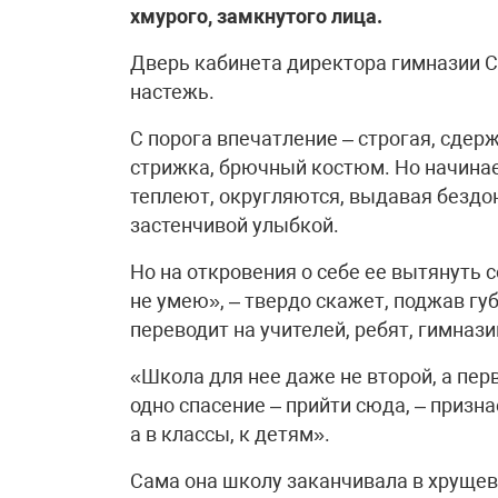
хмурого, замкнутого лица.
Дверь кабинета директора гимназии
настежь.
С порога впечатление – строгая, сдер
стрижка, брючный костюм. Но начинает 
теплеют, округляются, выдавая бездон
застенчивой улыбкой.
Но на откровения о себе ее вытянуть
не умею», – твердо скажет, поджав гу
переводит на учителей, ребят, гимназ
«Школа для нее даже не второй, а перв
одно спасение – прийти сюда, – призна
а в классы, к детям».
Сама она школу заканчивала в хруще