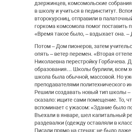
дзержинцев, комсомольские собрания 
в школу и учиться в пединститут. Вспо
второкурсниц, отправили в палаточный
горкома комсомола помог поставить па
«Время такое было, – вздыхает она. –
Потом – Дом пионеров, затем учительс
опять – ветер перемен. «Вторая оттеп
Николаевна перестройку Горбачева. Д
образования… Школы бурлили, всем хот
школа была обычной, массовой. Но уж
преподавателями политехнического ин
Решили создавать новый тип школы –
сказало: ищите сами помещение. То, ч
вспоминает с ужасом: «Здание было 
Въехали в январе, шел капитальный ре
раздевалки (одежду оставляли в класс
Писали прямо на стенах: не было даже