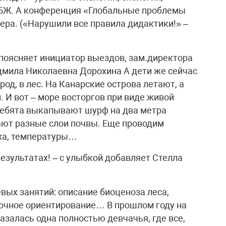
 ОБЖ. А конференция «Глобальные проблемы
чера. («Нарушили все правила дидактики!» –
 поясняет инициатор выездов, зам.директора
юдмила Николаевна Дорохина А дети же сейчас
од, в лес. На Канарские острова летают, а
. И вот – море восторгов при виде живой
 ребята выкапывают шурф на два метра
ают разные слои почвы. Еще проводим
ха, температуры…
езультатах! – с улыбкой добавляет Стелла
вых занятий: описание биоценоза леса,
ночное ориентирование… В прошлом году на
залась одна полностью девчачья, где все,