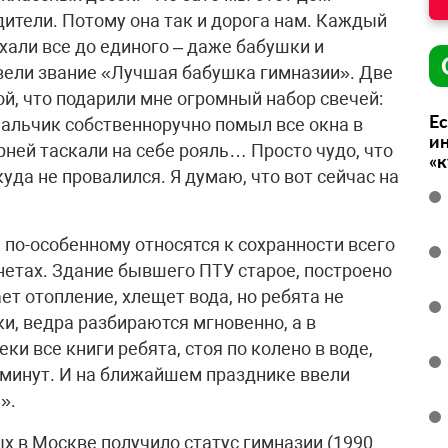
одители. Потому она так и дорога нам. Каждый
хали все до единого – даже бабушки и
вели звание «Лучшая бабушка гимназии». Две
й, что подарили мне огромный набор свечей:
Ес
мальчик собственноручно помыл все окна в
ин
рней таскали на себе рояль… Просто чудо, что
«
куда не провалился. Я думаю, что вот сейчас на
а по-особенному относятся к сохранности всего
инетах. Здание бывшего ПТУ старое, построено
ет отопление, хлещет вода, но ребята не
ки, ведра разбираются мгновенно, а в
ки все книги ребята, стоя по колено в воде,
0 минут. И на ближайшем празднике ввели
».
х в Москве получило статус гимназии (1990