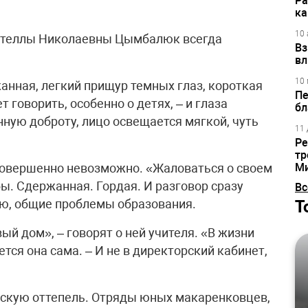
Ра
ка
10 
 Стеллы Николаевны Цымбалюк всегда
Вз
вл
10 
жанная, легкий прищур темных глаз, короткая
Пе
говорить, особенно о детях, – и глаза
бл
ную доброту, лицо освещается мягкой, чуть
11 
Ре
тр
 совершенно невозможно. «Жаловаться о своем
М
бы. Сдержанная. Гордая. И разговор сразу
Вс
Т
ию, общие проблемы образования.
ый дом», – говорят о ней учителя. «В жизни
ется она сама. – И не в директорский кабинет,
вскую оттепель. Отряды юных макаренковцев,