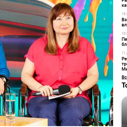
Ра
ка
10 
Вз
вл
10 
Пе
бл
11 
Ре
тр
М
Вс
Т