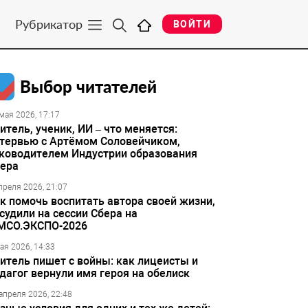
Рубрикатор
ВОЙТИ
Выбор читателей
мая 2026, 17:17
итель, ученик, ИИ – что меняется:
тервью с Артёмом Соловейчиком,
ководителем Индустрии образования
ера
преля 2026, 21:07
к помочь воспитать автора своей жизни,
судили на сессии Сбера на
МСО.ЭКСПО-2026
ая 2026, 14:33
итель пишет с войны: как лицеисты и
дагог вернули имя героя на обелиск
апреля 2026, 22:48