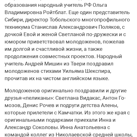
образования народный учитель РФ Ольга
Владимировна Ройтблат. Еще один представитель
Сибири, директор Тобольского многопрофильного
техникума Станислав Александрович Поляков, с
дочкой Евой и женой Светланой по-дружески и с
юмором приветствовал молодоженов, пожелав
им долгой и счастливой жизни, а также
продолжения совместных проектов. Народный
учитель Андрей Мишин из Твери поздравил
молодоженов стихами Уильяма Шекспира,
прочитав их на чистом английском языке.
Молодоженов оригинально поздравили и другие
друзья-«пе­ли­каны»: Светлана Видакас, Антон Го­
мо­зов, Денис Рочев и подруги детства Алены,
которые прилетели с Камчатки. Из этого же края с
оригинальными подарками приехали Инна и
Александр Соколовы. Инна Анатольевна с
командой коллег из Николаевской средней школы,