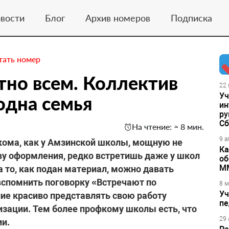
вости
Блог
Архив номеров
Подписка
тать номер
тно всем. Коллектив
22 
Уч
одна семья
ин
ру
Сб
На чтение: ≈ 8 мин.
9 а
ома, как у Амзинской школы, мощную не
Ка
тву оформления, редко встретишь даже у школ
об
М
 то, как подан материал, можно давать
 вспомнить поговорку «Встречают по
8 м
Уч
ние красиво представлять свою работу
пе
зации. Тем более профкому школы есть, что
29 
ии.