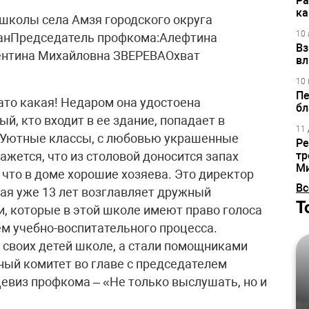
Ра
ка
школы села Амзя городского округа
10 
анПредседатель профкома:Алефтина
Вз
нтина Михайловна ЗВЕРЕВАОхват
вл
10 
Пе
зато какая! Недаром она удостоена
бл
, кто входит в ее здание, попадает в
11 
Уютные классы, с любовью украшенные
Ре
ажется, что из столовой доносится запах
тр
М
 что в доме хорошие хозяева. Это директор
Вс
ая уже 13 лет возглавляет дружный
Т
, которые в этой школе имеют право голоса
ем учебно-воспитательного процесса.
и своих детей школе, а стали помощниками
ный комитет во главе с председателем
евиз профкома – «Не только выслушать, но и