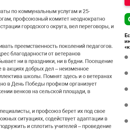
аты по коммунальным услугам и 25-
огам, профсоюзный комитет неоднократно
трации городского округа, вел переговоры, и
Ес
ин
ивать преемственность поколений педагогов.
«
дрес благодарности от ветеранов
бывает ни в праздники, ни в будни. Посещение
е в акциях добрых дел – неизменное
лектива школы. Помнят здесь и о ветеранах
дно в День Победы профком организует
жении венков на сельской площади, в
пециалисты, и профсоюз берет их под свое
ложных ситуациях, содействует адаптации в
подружить и сплотить учителей – проведение