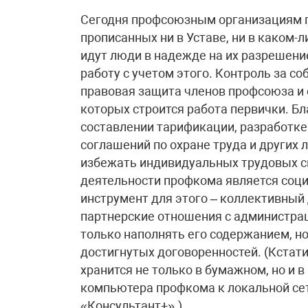
Сегодня профсоюзным организациям п
прописанных ни в Уставе, ни в каком-
идут люди в надежде на их разрешение
работу с учетом этого. Контроль за с
правовая защита членов профсоюза и с
которых строится работа первички. Б
составлении тарификации, разработке
соглашений по охране труда и других
избежать индивидуальных трудовых с
деятельности профкома является соц
инструмент для этого – коллективны
партнерские отношения с администра
только наполнять его содержанием, н
достигнутых договоренностей. (Кстати
хранится не только в бумажном, но и 
компьютера профкома к локальной сет
«Консультант+».)