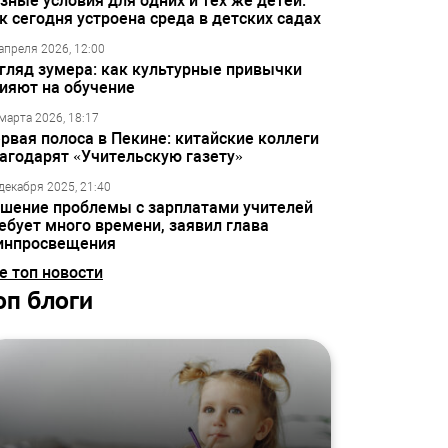
зные условия для одних и тех же детей:
к сегодня устроена среда в детских садах
апреля 2026, 12:00
гляд зумера: как культурные привычки
ияют на обучение
марта 2026, 18:17
рвая полоса в Пекине: китайские коллеги
агодарят «Учительскую газету»
декабря 2025, 21:40
шение проблемы с зарплатами учителей
ебует много времени, заявил глава
инпросвещения
е топ новости
оп блоги