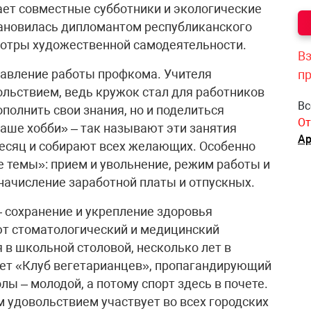
ет совместные субботники и экологические
тановилась дипломантом республиканского
мотры художественной самодеятельности.
Вз
авление работы профкома. Учителя
п
ольствием, ведь кружок стал для работников
Вс
полнить свои знания, но и поделиться
От
аше хобби» – так называют эти занятия
Ар
месяц и собирают всех желающих. Особенно
 темы»: прием и увольнение, режим работы и
начисление заработной платы и отпускных.
 сохранение и укрепление здоровья
ют стоматологический и медицинский
 в школьной столовой, несколько лет в
ет «Клуб вегетарианцев», пропагандирующий
ы – молодой, а потому спорт здесь в почете.
 удовольствием участвует во всех городских