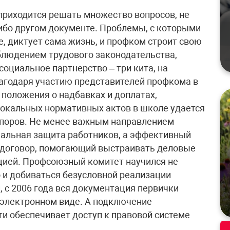
риходится решать множество вопросов, не
либо другом документе. Проблемы, с которыми
, диктует сама жизнь, и профком строит свою
облюдением трудового законодательства,
оциальное партнерство – три кита, на
лагодаря участию представителей профкома в
 положения о надбавках и доплатах,
 локальных нормативных актов в школе удается
поров. Не менее важным направлением
иальная защита работников, а эффективный
й договор, помогающий выстраивать деловые
цией. Профсоюзный комитет научился не
о и добиваться безусловной реализации
, с 2006 года вся документация первички
в электронном виде. А подключение
и обеспечивает доступ к правовой системе