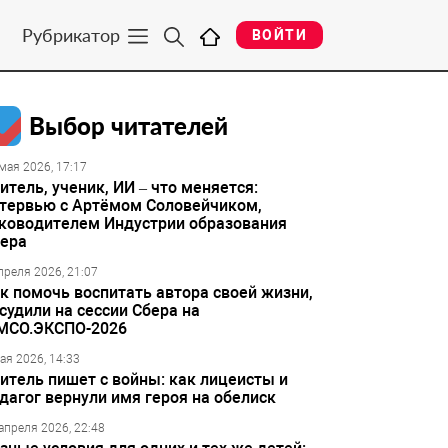
Рубрикатор
ВОЙТИ
Выбор читателей
мая 2026, 17:17
итель, ученик, ИИ – что меняется:
тервью с Артёмом Соловейчиком,
ководителем Индустрии образования
ера
преля 2026, 21:07
к помочь воспитать автора своей жизни,
судили на сессии Сбера на
МСО.ЭКСПО-2026
ая 2026, 14:33
итель пишет с войны: как лицеисты и
дагог вернули имя героя на обелиск
апреля 2026, 22:48