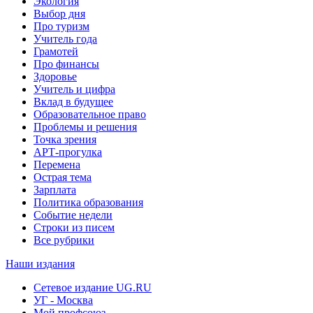
Экология
Выбор дня
Про туризм
Учитель года
Грамотей
Про финансы
Здоровье
Учитель и цифра
Вклад в будущее
Образовательное право
Проблемы и решения
Точка зрения
АРТ-прогулка
Перемена
Острая тема
Зарплата
Политика образования
Событие недели
Строки из писем
Все рубрики
Наши издания
Сетевое издание UG.RU
УГ - Москва
Мой профсоюз