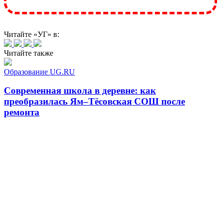
Читайте «УГ» в:
Читайте также
Образование UG.RU
Современная школа в деревне: как
преобразилась Ям–Тёсовская СОШ после
ремонта
Образование UG.RU
От мастерских до «Абилимпикса»: как в
Подпорожской школе готовят будущих
профессионалов
Комментарии