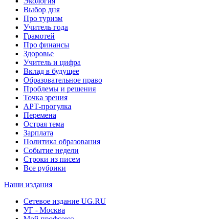
Экология
Выбор дня
Про туризм
Учитель года
Грамотей
Про финансы
Здоровье
Учитель и цифра
Вклад в будущее
Образовательное право
Проблемы и решения
Точка зрения
АРТ-прогулка
Перемена
Острая тема
Зарплата
Политика образования
Событие недели
Строки из писем
Все рубрики
Наши издания
Сетевое издание UG.RU
УГ - Москва
Мой профсоюз