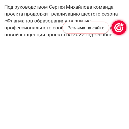
Под руководством Сергея Михайлова команда
проекта продолжит реализацию шестого сезона
«Флагманов образования», развитие
профессионального сообщества и подготовку
Реклама на сайте
новой концепции проекта на 2027 год. Особое
внимание будет уделено поддержке участников,
развитию региональных сообществ и созданию
новых возможностей для их профессионального и
личностного роста.
«За годы работы в проекте «Флагманы
образования» Президентской платформы «Россия
– страна возможностей» я успел увидеть, как он
меняет жизни участников и объединяет людей,
которым небезразлична сфера образования.
Возможность возглавить проект я воспринимаю,
прежде всего, как большую ответственность перед
участниками, командой и всеми, кто доверился
нам. Вместе с коллегами мы продолжим