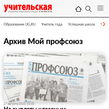
Образование UG.RU
Учитель года
Успешная школа
Учит
Архив Мой профсоюз
27 августа 2020, 00:00
На выплаты классным