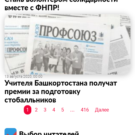
вместе с ФНПР!
13 августа 2020, 00:00
Учителя Башкортостана получат
премии за подготовку
стобалльников
Навигация
1
2
3
4
5
…
416
Далее
по
записям
Выбор читателей