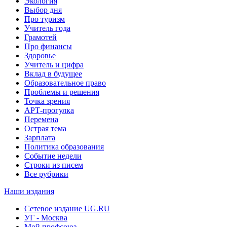
Экология
Выбор дня
Про туризм
Учитель года
Грамотей
Про финансы
Здоровье
Учитель и цифра
Вклад в будущее
Образовательное право
Проблемы и решения
Точка зрения
АРТ-прогулка
Перемена
Острая тема
Зарплата
Политика образования
Событие недели
Строки из писем
Все рубрики
Наши издания
Сетевое издание UG.RU
УГ - Москва
Мой профсоюз