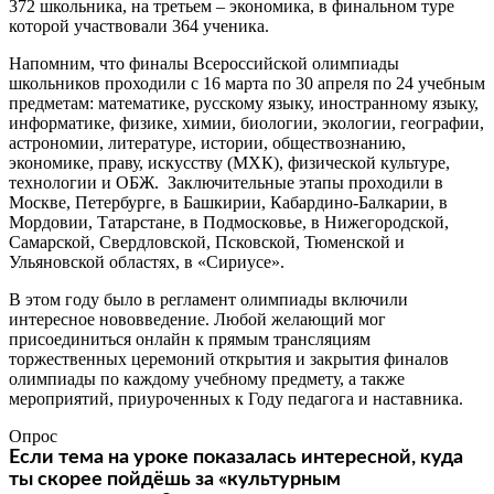
372 школьника, на третьем – экономика, в финальном туре
которой участвовали 364 ученика.
Напомним, что финалы Всероссийской олимпиады
школьников проходили с 16 марта по 30 апреля по 24 учебным
предметам: математике, русскому языку, иностранному языку,
информатике, физике, химии, биологии, экологии, географии,
астрономии, литературе, истории, обществознанию,
экономике, праву, искусству (МХК), физической культуре,
технологии и ОБЖ. Заключительные этапы проходили в
Москве, Петербурге, в Башкирии, Кабардино-Балкарии, в
Мордовии, Татарстане, в Подмосковье, в Нижегородской,
Самарской, Свердловской, Псковской, Тюменской и
Ульяновской областях, в «Сириусе».
В этом году было в регламент олимпиады включили
интересное нововведение. Любой желающий мог
присоединиться онлайн к прямым трансляциям
торжественных церемоний открытия и закрытия финалов
олимпиады по каждому учебному предмету, а также
мероприятий, приуроченных к Году педагога и наставника.
Опрос
Если тема на уроке показалась интересной, куда
ты скорее пойдёшь за «культурным