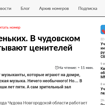
вости
Блог
Архив номеров
Подписка
итать номер
еньких. В чудовском
22 
Уч
тывают ценителей
ин
ру
Сб
9 а
На чтение: ≈ 11 мин.
Ка
об
т музыканты, которые играют на домре,
М
еская музыка. Ничего необычного! Но… В
8 м
ши лет пяти. А сам зрительный зал
Уч
пе
29 
ода Чудова Новгородской области работает