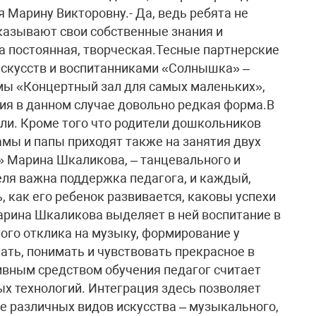
 Марину Викторовну.- Да, ведь ребята не
оказывают свои собственные знания и
ба постоянная, творческая.Тесные партнерские
скусств и воспитанниками «Солнышка» –
мы «Концертный зал для самых маленьких»,
вия в данном случае довольно редкая форма.В
ели. Кроме того что родители дошкольников
амы и папы приходят также на занятия двух
» Марина Шкаликова, – танцевального и
еля важна поддержка педагога, и каждый,
, как его ребенок развивается, каковы успехи
рина Шкаликова выделяет в ней воспитание в
ого отклика на музыку, формирование у
ть, понимать и чувствовать прекрасное в
вным средством обучения педагог считает
ых технологий. Интеграция здесь позволяет
е различных видов искусства – музыкального,