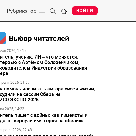
Рубрикатор
ВОЙТИ
Выбор читателей
мая 2026, 17:17
итель, ученик, ИИ – что меняется:
тервью с Артёмом Соловейчиком,
ководителем Индустрии образования
ера
преля 2026, 21:07
к помочь воспитать автора своей жизни,
судили на сессии Сбера на
МСО.ЭКСПО-2026
ая 2026, 14:33
итель пишет с войны: как лицеисты и
дагог вернули имя героя на обелиск
апреля 2026, 22:48