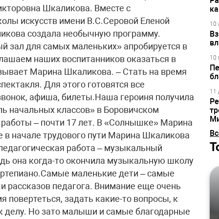
Ра
кторовна Шкаликова. Вместе с
ка
олы искусств имени В.С.Серовой Еленой
10 
икова создала необычную программу.
Вз
вл
й зал для самых маленьких» апробируется в
глашаем наших воспитанников оказаться в
10 
Пе
зывает Марина Шкаликова. – Стать на время
бл
пектакля. Для этого готовятся все
11 
вонок, афиша, билеты.Наша героиня получила
Ре
ль начальных классов» в Боровичском
тр
М
работы – почти 17 лет. В «Солнышке» Марина
Вс
ще в начале трудового пути Марина Шкаликова
Т
е педагогическая работа – музыкальный
ведь она когда-то окончила музыкальную школу
ортепиано.Самые маленькие дети – самые
 и рассказов педагога. Внимание еще очень
я повертеться, задать какие-то вопросы, к
 к делу. Но зато малыши и самые благодарные