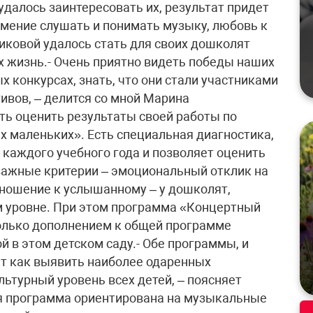
 удалось заинтересовать их, результат придет
 умение слушать и понимать музыку, любовь к
иковой удалось стать для своих дошколят
х жизнь.- Очень приятно видеть победы наших
 конкурсах, знать, что они стали участниками
вов, – делится со мной Марина
ь оценить результаты своей работы по
 маленьких». Есть специальная диагностика,
е каждого учебного года и позволяет оценить
важные критерии – эмоциональный отклик на
ношение к услышанному – у дошколят,
м уровне. При этом программа «Концертный
олько дополнением к общей программе
 в этом детском саду.- Обе программы, и
ют как выявить наиболее одаренных
льтурный уровень всех детей, – поясняет
я программа ориентирована на музыкальные