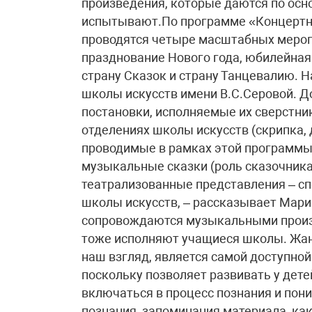
произведения, которые даются по осно
испытывают.По программе «Концертны
проводятся четыре масштабных мероп
празднование Нового года, юбилейная
страну Сказок и страну Танцевалию. Н
школы искусств имени В.С.Серовой. 
постановки, исполняемые их сверстни
отделениях школы искусств (скрипка, д
проводимые в рамках этой программы
музыкальные сказки (роль сказочника
театрализованные представления – сп
школы искусств, – рассказывает Мар
сопровождаются музыкальными произ
тоже исполняют учащиеся школы. Жанр
наш взгляд, является самой доступной
поскольку позволяет развивать у дет
включаться в процесс познания и пон
познания, запоминания материала, как 