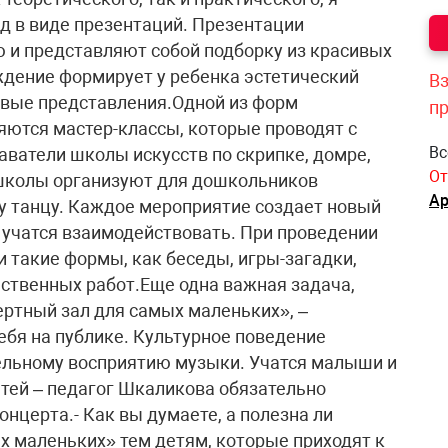
д в виде презентаций. Презентации
 и представляют собой подборку из красивых
ждение формирует у ребенка эстетический
Вз
овые представления.Одной из форм
п
яются мастер-классы, которые проводят с
Вс
аватели школы искусств по скрипке, домре,
От
 школы организуют для дошкольников
Ар
у танцу. Каждое мероприятие создает новый
и учатся взаимодействовать. При проведении
 такие формы, как беседы, игры-загадки,
ственных работ.Еще одна важная задача,
ртный зал для самых маленьких», –
ебя на публике. Культурное поведение
ельному восприятию музыки. Учатся малыши и
тей – педагог Шкаликова обязательно
нцерта.- Как вы думаете, а полезна ли
 маленьких» тем детям, которые приходят к