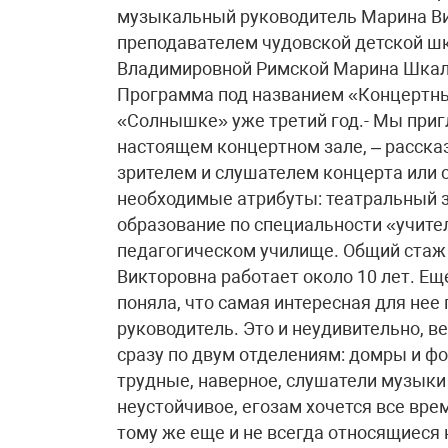
музыкальный руководитель Марина Ви
преподавателем чудовской детской шк
Владимировной Римской Марина Шкал
Программа под названием «Концертны
«Солнышке» уже третий год.- Мы при
настоящем концертном зале, – расска
зрителем и слушателем концерта или с
необходимые атрибуты: театральный з
образование по специальности «учите
педагогическом училище. Общий стаж 
Викторовна работает около 10 лет. Е
поняла, что самая интересная для не
руководитель. Это и неудивительно, 
сразу по двум отделениям: домры и ф
трудные, наверное, слушатели музыки
неустойчивое, егозам хочется все врем
тому же еще и не всегда относящиеся