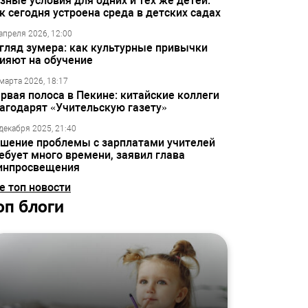
зные условия для одних и тех же детей:
к сегодня устроена среда в детских садах
апреля 2026, 12:00
гляд зумера: как культурные привычки
ияют на обучение
марта 2026, 18:17
рвая полоса в Пекине: китайские коллеги
агодарят «Учительскую газету»
декабря 2025, 21:40
шение проблемы с зарплатами учителей
ебует много времени, заявил глава
инпросвещения
е топ новости
оп блоги