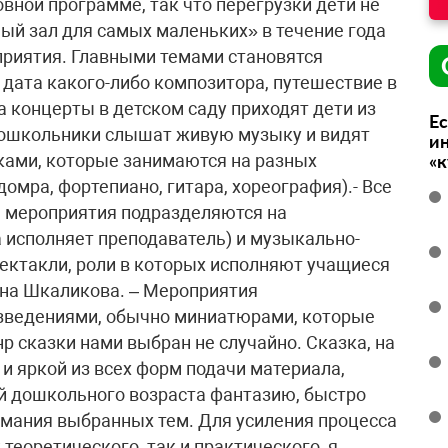
вной программе, так что перегрузки дети не
й зал для самых маленьких» в течение года
риятия. Главными темами становятся
 дата какого-либо композитора, путешествие в
а концерты в детском саду приходят дети из
Ес
Дошкольники слышат живую музыку и видят
ин
ками, которые занимаются на разных
«
омра, фортепиано, гитара, хореография).- Все
 мероприятия подразделяются на
 исполняет преподаватель) и музыкально-
ектакли, роли в которых исполняют учащиеся
ина Шкаликова. – Мероприятия
ведениями, обычно миниатюрами, которые
 сказки нами выбран не случайно. Сказка, на
 и яркой из всех форм подачи материала,
ей дошкольного возраста фантазию, быстро
имания выбранных тем. Для усиления процесса
теоретического, так и практического, я