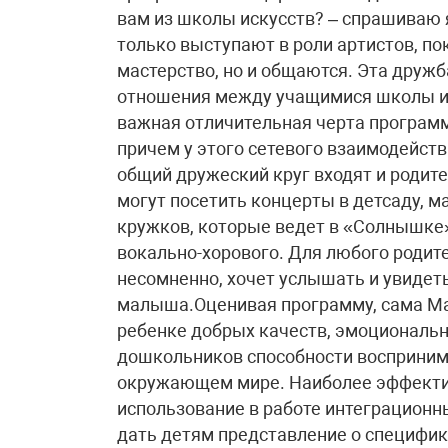
вам из школы искусств? – спрашиваю я
только выступают в роли артистов, п
мастерство, но и общаются. Эта друж
отношения между учащимися школы и
важная отличительная черта програм
причем у этого сетевого взаимодейст
общий дружеский круг входят и родит
могут посетить концерты в детсаду, м
кружков, которые ведет в «Солнышке
вокально-хорового. Для любого родит
несомненно, хочет услышать и увидеть
малыша.Оценивая программу, сама Ма
ребенке добрых качеств, эмоциональн
дошкольников способности воспринима
окружающем мире. Наиболее эффекти
использование в работе интеграционн
дать детям представление о специфик