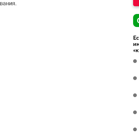
вания.
Ес
ин
«