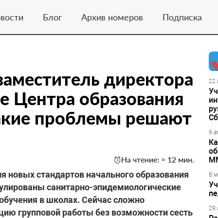
вости
Блог
Архив номеров
Подписка
заместитель директора
22 
Уч
е Центра образования
ин
ру
акие проблемы решают
Сб
9 а
Ка
об
На чтение: ≈ 12 мин.
М
ия новых стандартов начального образования
8 м
Уч
рмулированы санитарно-эпидемиологические
пе
 обучения в школах. Сейчас сложно
29 
ацию групповой работы без возможности сесть