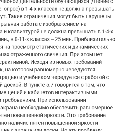
чебной деятельности обучающихся (чтение с
, опрос) в 1-4-х классах не должна превышать
минут. Такие ограничения могут быть нарушены
ерывная работа с изображением на
и клавиатурой не должна превышать в 1-4-х
 мин., в 8-11-х классах – 25 мин. Приблизительно
я на просмотр статических и динамических
анах отраженного свечения. При этом нет
ерактивной. Исходя из новых требований
к, на котором равномерно чередуются
традью и учебником чередуется с работой с
доской. В пункте 5.7 говорится о том, что
омещений и кабинетов интерактивными
 требованиям. При использовании
 экрана необходимо обеспечить равномерное
пятен повышенной яркости. Это требование
нно наличие пятен повышенной яркости
ии с экрана или доски. Но эту проблему