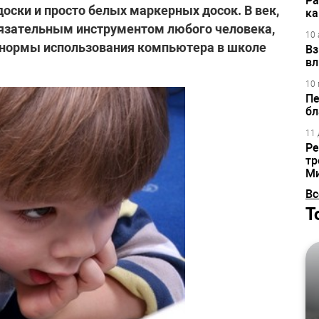
Ра
доски и просто белых маркерных досок. В век,
ка
язательным инструментом любого человека,
10 
нормы использования компьютера в школе
Вз
вл
10 
Пе
бл
11 
Ре
тр
М
Вс
Т