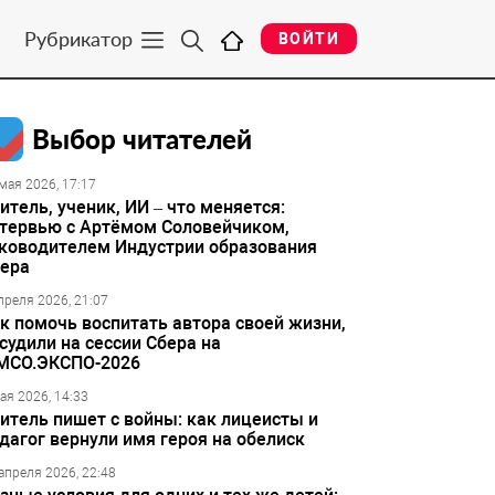
Рубрикатор
ВОЙТИ
Выбор читателей
мая 2026, 17:17
итель, ученик, ИИ – что меняется:
тервью с Артёмом Соловейчиком,
ководителем Индустрии образования
ера
преля 2026, 21:07
к помочь воспитать автора своей жизни,
судили на сессии Сбера на
МСО.ЭКСПО-2026
ая 2026, 14:33
итель пишет с войны: как лицеисты и
дагог вернули имя героя на обелиск
апреля 2026, 22:48