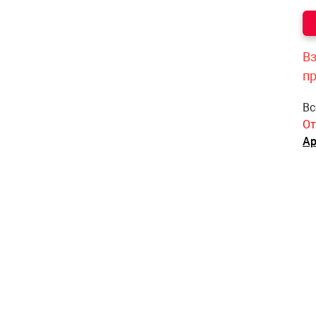
Вз
п
Вс
От
Ар