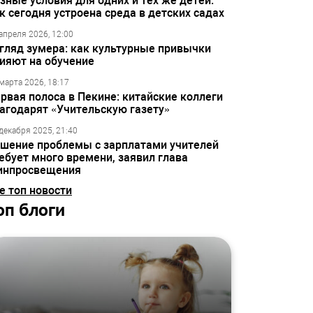
зные условия для одних и тех же детей:
к сегодня устроена среда в детских садах
апреля 2026, 12:00
гляд зумера: как культурные привычки
ияют на обучение
марта 2026, 18:17
рвая полоса в Пекине: китайские коллеги
агодарят «Учительскую газету»
декабря 2025, 21:40
шение проблемы с зарплатами учителей
ебует много времени, заявил глава
инпросвещения
е топ новости
оп блоги