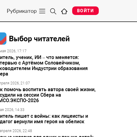
Рубрикатор
ВОЙТИ
Выбор читателей
мая 2026, 17:17
итель, ученик, ИИ – что меняется:
тервью с Артёмом Соловейчиком,
ководителем Индустрии образования
ера
преля 2026, 21:07
к помочь воспитать автора своей жизни,
судили на сессии Сбера на
МСО.ЭКСПО-2026
ая 2026, 14:33
итель пишет с войны: как лицеисты и
дагог вернули имя героя на обелиск
апреля 2026, 22:48