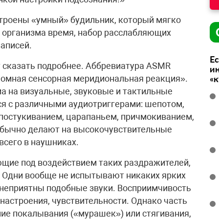
троены «умный» будильник, который мягко
я организма время, набор расслабляющих
записей.
Ес
т сказать подробнее. Аббревиатура ASMR
ин
омная сенсорная меридиональная реакция».
«
а на визуальные, звуковые и тактильные
ся с различными аудиотриггерами: шепотом,
постукиванием, царапаньем, причмокиванием,
и обычно делают на высокочувствительные
всего в наушниках.
щие под воздействием таких раздражителей,
. Одни вообще не испытывают никаких ярких
 неприятны подобные звуки. Восприимчивость
 настроения, чувствительности. Однако часть
е покалывания («мурашек») или стягивания,