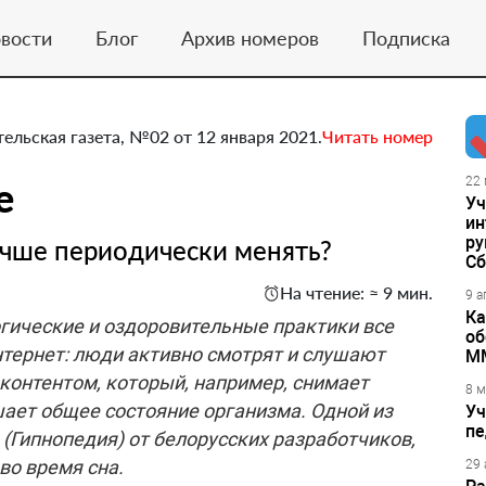
вости
Блог
Архив номеров
Подписка
тельская газета, №02 от 12 января 2021.
Читать номер
е
22 
Уч
ин
ру
учше периодически менять?
Сб
На чтение: ≈ 9 мин.
9 а
Ка
гические и оздоровительные практики все
об
тернет: люди активно смотрят и слушают
М
контентом, который, например, снимает
8 м
шает общее состояние организма. Одной из
Уч
пе
(Гипнопедия) от белорусских разработчиков,
во время сна.
29 