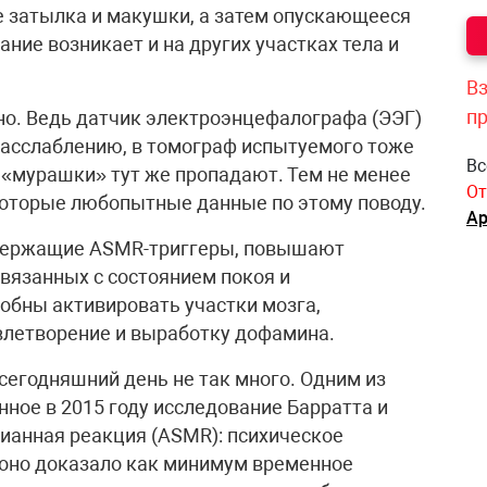
 затылка и макушки, а затем опускающееся
ание возникает и на других участках тела и
Вз
п
но. Ведь датчик электроэнцефалографа (ЭЭГ)
 расслаблению, в томограф испытуемого тоже
Вс
и «мурашки» тут же пропадают. Тем не менее
От
которые любопытные данные по этому поводу.
Ар
содержащие ASMR-триггеры, повышают
связанных с состоянием покоя и
собны активировать участки мозга,
влетворение и выработку дофамина.
сегодняшний день не так много. Одним из
ное в 2015 году исследование Барратта и
ианная реакция (ASMR): психическое
м оно доказало как минимум временное