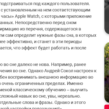
подстраиваться под каждого пользователя.
н с установленным на нем соответствующим
 часы» Apple Watch, с которыми приложение
данных. Непосредственно перед сном
ирмацию из перечня, содержащегося в
итм сам определит нужные фазы сна, в которых
ее эффективно, и станет в эти периоды
тся, что эффект будет работать и после
 во сне далеко не нова. Например, ранее
ения во сне. Однако Андрей Сокол настроен к
особен воспринимать внешнюю информацию во
, в очень ограниченных пределах. Именно
аменой классическому обучению – выучить
сложный навык во сне, увы, нереально.
отдельные слова и фразы. Однако и этого
нкой настройки подсознания!»