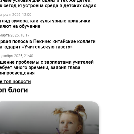
зные условия для одних и тех же детей:
к сегодня устроена среда в детских садах
апреля 2026, 12:00
гляд зумера: как культурные привычки
ияют на обучение
марта 2026, 18:17
рвая полоса в Пекине: китайские коллеги
агодарят «Учительскую газету»
декабря 2025, 21:40
шение проблемы с зарплатами учителей
ебует много времени, заявил глава
инпросвещения
е топ новости
оп блоги