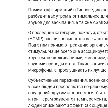
Помимо аффирмаций в Гипнопедию вс
разбудит вас утром в оптимальное дл
звуков для засыпания, а также ASMR-
О последней категории, пожалуй, стои
(АСМР) расшифровывается как «автон
Под этим понимают реакцию организм
стимулы. Чаще всего она ассоциирует
хрустом, пощелкиваниями, жеванием, 
звуками природы и т. д. Такие запис
микрофоны, а прослушивать их лучше 
Субъективные переживания, возникаю
у всех людей проявляются по-разному
ощущений, другим и вовсе могут быть
к триггерам зависит от темперамента,
людей описывают эффект как ощущени