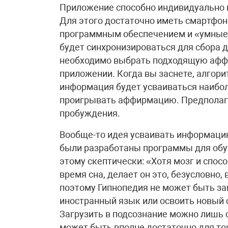
Приложение способно индивидуально 
Для этого достаточно иметь смартфо
прог­рам­мным обеспечением и «умные
будет синхронизироваться для сбора 
необходимо выбрать подходящую афф
приложении. Когда вы заснете, алгор
информация будет усваиваться наибол
проигрывать аффирмацию. Предполагае
пробуждения.
Вообще-то идея усваивать информацию
были разработаны программы для обуч
этому скептически: «Хотя мозг и сп
время сна, делает он это, безусловно
поэтому Гипнопедия не может быть з
иностранный язык или освоить новый 
Загрузить в подсознание можно лишь 
может быть вполне достаточно для то