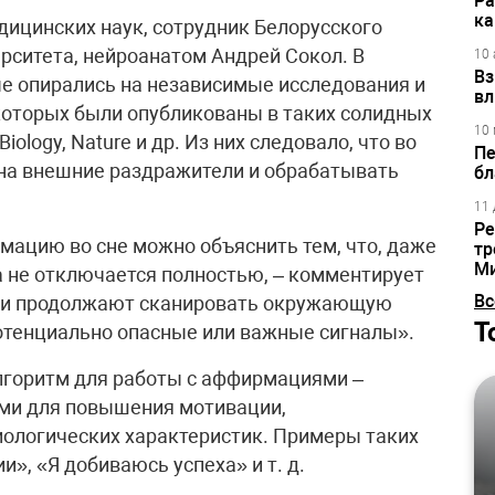
Ра
ка
дицинских наук, сотрудник Белорусского
ситета, нейро­ана­том Андрей Сокол. В
10 
Вз
е опирались на независимые исследования и
вл
которых были опубликованы в таких солидных
10 
Biology, Nature и др. Из них следовало, что во
Пе
 на внешние раздражители и обрабатывать
бл
11 
Ре
ацию во сне можно объяснить тем, что, даже
тр
М
а не отключается полностью, – комментирует
Вс
сти продолжают сканировать окружающую
Т
потенциально опасные или важные сигналы».
лгоритм для работы с аффирмациями –
ми для повышения мотивации,
иологических характеристик. Примеры таких
и», «Я добиваюсь успеха» и т. д.