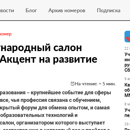
вости
Блог
Архив номеров
Подписка
номер
ународный салон
22 
Уч
 Акцент на развитие
ин
ру
Сб
9 а
На чтение: ≈ 5 мин.
Ка
об
разования – крупнейшее событие для сферы
М
все, чья профессия связана с обучением,
8 м
ткрытый форум для обмена опытом, и самая
Уч
 образовательных технологий и
пе
 салон, организатором которого выступает
29 