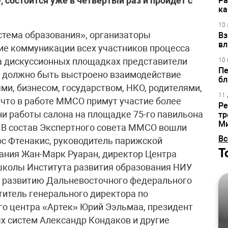
 состоится уже в четвертый раз и пройдет с
Ра
ка
10 
истема образования», организаторы
Вз
вл
ие коммуникации всех участников процесса
На дискуссионных площадках представители
10 
Пе
к должно быть выстроено взаимодействие
бл
, бизнесом, государством, НКО, родителями,
11 
 что в работе ММСО примут участие более
Ре
дни работы салона на площадке 75-го павильона
тр
М
 В состав Экспертного совета ММСО вошли
Вс
ос Фтенакис, руководитель парижской
Т
ания Жан-Марк Руаран, директор Центра
школы Института развития образования НИУ
о развитию Дальневосточного федерального
итель генерального директора по
о центра «Артек» Юрий Ээльмаа, президент
х систем Александр Кондаков и другие