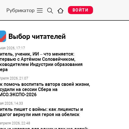
Рубрикатор
ВОЙТИ
Выбор читателей
мая 2026, 17:17
итель, ученик, ИИ – что меняется:
тервью с Артёмом Соловейчиком,
ководителем Индустрии образования
ера
преля 2026, 21:07
к помочь воспитать автора своей жизни,
судили на сессии Сбера на
МСО.ЭКСПО-2026
ая 2026, 14:33
итель пишет с войны: как лицеисты и
дагог вернули имя героя на обелиск
апреля 2026, 22:48