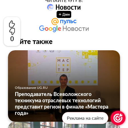
ЧИТАЙТЕ «УГ» В:
0
Читайте также
Образование UG.RU
Преподаватель Всеволожского
техникума отраслевых технологий
представит регион в финале «Мастера
года»
Реклама на сайте