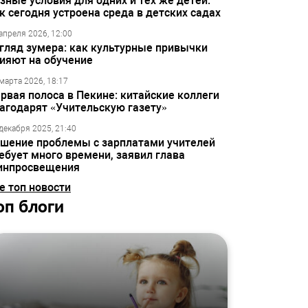
зные условия для одних и тех же детей:
к сегодня устроена среда в детских садах
апреля 2026, 12:00
гляд зумера: как культурные привычки
ияют на обучение
марта 2026, 18:17
рвая полоса в Пекине: китайские коллеги
агодарят «Учительскую газету»
декабря 2025, 21:40
шение проблемы с зарплатами учителей
ебует много времени, заявил глава
инпросвещения
е топ новости
оп блоги