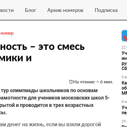
вости
Блог
Архив номеров
Подписка
 номер
ность – это смесь
22 
Уч
мики и
ин
ру
Сб
9 а
На чтение: ≈ 6 мин.
Ка
об
й тур олимпиады школьников по основам
М
амотности для учеников московских школ 5-
8 м
рытой и проводится в трех возрастных
Уч
сы.
пе
29 
ам денег на жизнь, если вы взяли дорогой