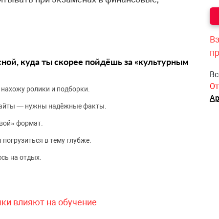
Вз
п
сной, куда ты скорее пойдёшь за «культурным
Вс
От
 нахожу ролики и подборки.
Ар
сайты — нужны надёжные факты.
вой» формат.
 погрузиться в тему глубже.
сь на отдых.
чки влияют на обучение