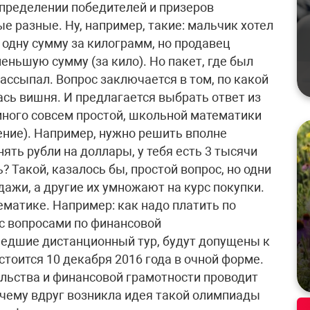
определении победителей и призеров
е разные. Ну, например, такие: мальчик хотел
 одну сумму за килограмм, но продавец
еньшую сумму (за кило). Но пакет, где был
ассыпал. Вопрос заключается в том, по какой
ась вишня. И предлагается выбрать ответ из
много совсем простой, школьной математики
ение). Например, нужно решить вполне
ять рубли на доллары, у тебя есть 3 тысячи
 Такой, казалось бы, простой вопрос, но одни
дажи, а другие их умножают на курс покупки.
ематике. Например: как надо платить по
 с вопросами по финансовой
шедшие дистанционный тур, будут допущены к
стоится 10 декабря 2016 года в очной форме.
льства и финансовой грамотности проводит
чему вдруг возникла идея такой олимпиады