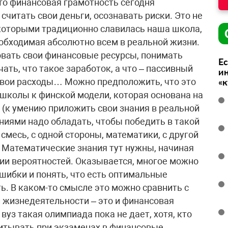
что финансовая грамотность сегодня
читать свои деньги, осознавать риски. Это не
которыми традиционно славилась наша школа,
обходимая абсолютно всем в реальной жизни.
овать свои финансовые ресурсы, понимать
Ес
ать, что такое заработок, а что – пассивный
ин
свои расходы… Можно предположить, что это
«
школы к финской модели, которая основана на
 (к умению приложить свои знания в реальной
ниями надо обладать, чтобы победить в такой
смесь, с одной стороны, математики, с другой
. Математические знания тут нужны, начиная
рии вероятностей. Оказывается, многое можно
шибки и понять, что есть оптимальные
ь. В каком-то смысле это можно сравнить с
 жизнедеятельности – это и финансовая
вуз такая олимпиада пока не дает, хотя, кто
читывать при экзаменах в финансовые,