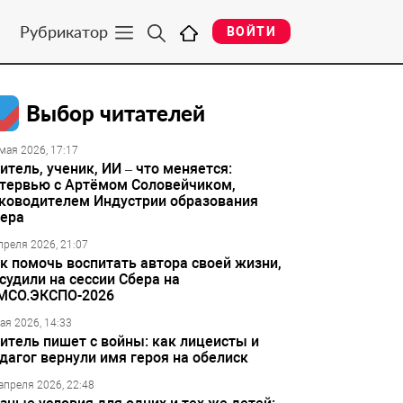
Рубрикатор
ВОЙТИ
Выбор читателей
мая 2026, 17:17
итель, ученик, ИИ – что меняется:
тервью с Артёмом Соловейчиком,
ководителем Индустрии образования
ера
преля 2026, 21:07
к помочь воспитать автора своей жизни,
судили на сессии Сбера на
МСО.ЭКСПО-2026
ая 2026, 14:33
итель пишет с войны: как лицеисты и
дагог вернули имя героя на обелиск
апреля 2026, 22:48