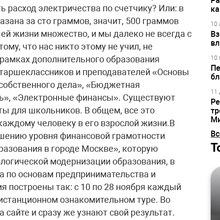
Ра
 расход электричества по счетчику? Или: в
ка
азана за сто граммов, значит, 500 граммов
10 
ей жизни множество, и мы далеко не всегда с
Вз
вл
му, что нас никто этому не учил, не
 рамках дополнительного образования
10 
Пе
старшеклассников и преподавателей «Основы
бл
 собственного дела», «Бюджетная
11 
ть», «Электронные финансы». Существуют
Ре
ы для школьников. В общем, все это
тр
М
 каждому человеку в его взрослой жизни.В
Вс
шению уровня финансовой грамотности
Т
разования в городе Москве», которую
логической модернизации образования, в
а по основам предпринимательства и
я построены так: с 10 по 28 ноября каждый
истанционном ознакомительном туре. Во
 сайте и сразу же узнают свой результат.