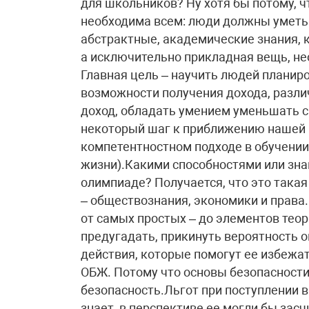
для школьников? Ну хотя бы потому, 
необходима всем: люди должны уметь с
абстрактные, академические знания, 
а исключительно прикладная вещь, не
Главная цель – научить людей планир
возможности получения дохода, различ
доход, обладать умением уменьшать 
некоторый шаг к приближению нашей 
компетентностном подходе в обучении
жизни).Какими способностями или зна
олимпиаде? Получается, что это такая 
– обществознания, экономики и права
от самых простых – до элементов тео
предугадать, прикинуть вероятность о
действия, которые помогут ее избежат
ОБЖ. Потому что основы безопасности
безопасность.Льгот при поступлении в 
знает, в перспективе ее могли бы зас