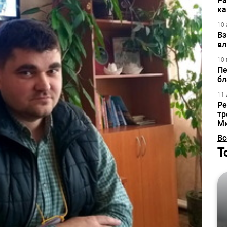
Ра
ка
10 
Вз
вл
10 
Пе
бл
11 
Ре
тр
М
Вс
Т