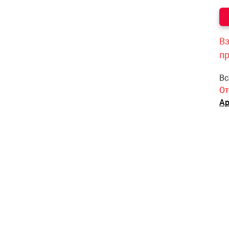
Вз
п
Вс
От
Ар