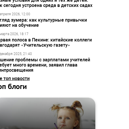
зные условия для одних и тех же детей:
к сегодня устроена среда в детских садах
апреля 2026, 12:00
гляд зумера: как культурные привычки
ияют на обучение
марта 2026, 18:17
рвая полоса в Пекине: китайские коллеги
агодарят «Учительскую газету»
декабря 2025, 21:40
шение проблемы с зарплатами учителей
ебует много времени, заявил глава
инпросвещения
е топ новости
оп блоги