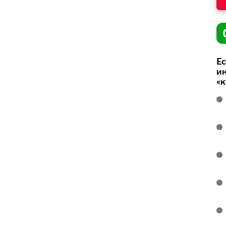
Ес
ин
«