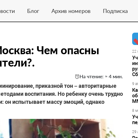
вости
Блог
Архив номеров
Подписка
Москва: Чем опасны
22 
Уч
тели?.
ин
ру
Сб
На чтение: ≈ 4 мин.
9 а
минирование, приказной тон – авторитарные
Ка
етодами воспитания. Но ребенку очень трудно
об
М
: он испытывает массу эмоций, однако
8 м
Уч
пе
29 