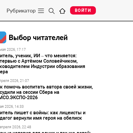
Рубрикатор
ВОЙТИ
Выбор читателей
мая 2026, 17:17
итель, ученик, ИИ – что меняется:
тервью с Артёмом Соловейчиком,
ководителем Индустрии образования
ера
преля 2026, 21:07
к помочь воспитать автора своей жизни,
судили на сессии Сбера на
МСО.ЭКСПО-2026
ая 2026, 14:33
итель пишет с войны: как лицеисты и
дагог вернули имя героя на обелиск
апреля 2026, 22:48