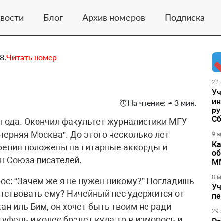
вости
Блог
Архив номеров
Подписка
8.
Читать номер
22 
Уч
ин
На чтение: ≈ 3 мин.
ру
Сб
 года. Окончил факультет журналистики МГУ
ечерняя Москва”. До этого несколько лет
9 а
Ка
рения положены на гитарные аккорды и
об
ен Союза писателей.
М
8 м
прос: “Зачем же я не нужен никому?” Погладишь
Уч
етствовать ему? Ничейный пес удержится от
пе
ан иль Бим, он хочет быть твоим не ради
29 
уфель и колес бредет куда-то в изморось и