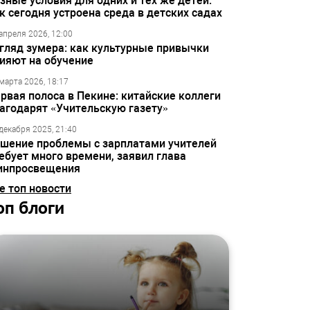
зные условия для одних и тех же детей:
к сегодня устроена среда в детских садах
апреля 2026, 12:00
гляд зумера: как культурные привычки
ияют на обучение
марта 2026, 18:17
рвая полоса в Пекине: китайские коллеги
агодарят «Учительскую газету»
декабря 2025, 21:40
шение проблемы с зарплатами учителей
ебует много времени, заявил глава
инпросвещения
е топ новости
оп блоги