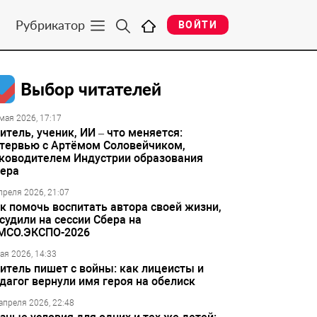
Рубрикатор
ВОЙТИ
Выбор читателей
мая 2026, 17:17
итель, ученик, ИИ – что меняется:
тервью с Артёмом Соловейчиком,
ководителем Индустрии образования
ера
преля 2026, 21:07
к помочь воспитать автора своей жизни,
судили на сессии Сбера на
МСО.ЭКСПО-2026
ая 2026, 14:33
итель пишет с войны: как лицеисты и
дагог вернули имя героя на обелиск
апреля 2026, 22:48