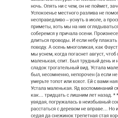
ночь. Опять ни с чем, он не поймет, зач
Успокоенье местного разлива не помог
несправедливо – уснуть в июле, а прос
приметы, хоть мы на них оглядыватьс
соберемся у причала осени. Произнес
длиться проводы. И если небу плакать
поводу. А осень многоликая, как Фаус
мы уснем, когда погаснет август, чтоб
маленькая, спит. Был трудный день и н
сладок трогательный вид. Устала мале
был, несомненно, непорочен (а если не 
умерьте топот или хохот. Ей с вами наяв
Устала маленькая. Яд воспоминаний с
как… тридцать с лишним лет назад. * 
увядая, погружалась в неизбывный сон
расстаться с деревом не вправе… Но и
седая да снежинок трепетная стая хор