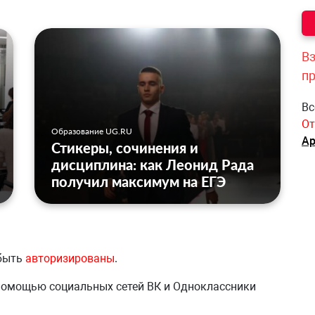
Вз
п
Вс
От
Образование UG.RU
Ар
Стикеры, сочинения и
дисциплина: как Леонид Рада
получил максимум на ЕГЭ
 быть
авторизированы
.
 помощью социальных сетей ВК и Одноклассники