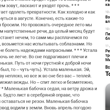
Ра
ка
ем зовут, ласкают и уходят прочь. * * *
ает одолеть превратности. Как холодно и как
10 
Вз
нуться в августе. Конечно, есть какие-то
вл
я бросили. Но провожать очередное лето мы
10 
ем напутственные речи, да целый месяц будут
Пе
 станет нечем, то сами мы расплачемся по
бл
т, возьмется нас испытывать соблазнами. Но
11 
 не болеть надеждами напрасными. * * * Устала
Ре
тр
очь не легче. Во сне подрагивают плечи и
М
нькая. Путь от ночи грустной к доброй ночи
Вс
был, то – чуть-чуть). Устала маленькая. Эй,
Т
у неплохо, но все ж во сне без вас – теплей.
межил вежды. Но – спит легко и безмятежно,
* * Маленькая бабочка седая, на ветру дрожа и
. Будто лист в серебряной оправе, что
 оставаться не резон. Маленькая бабочка
овод водили у земли. Вновь апрель погодою