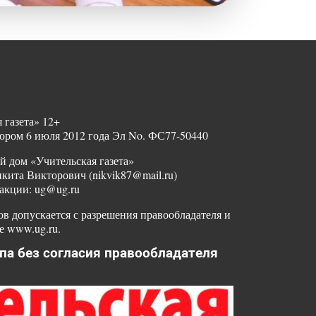
 газета» 12+
ором 6 июля 2012 года Эл No. ФС77-50440
й дом «Учительская газета»
ита Викторович (nikvik87@mail.ru)
акции: ug@ug.ru
в допускается с разрешения правообладателя и
е www.ug.ru.
па без согласия правообладателя