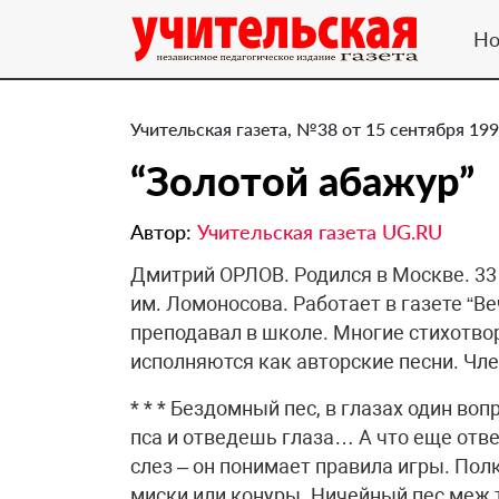
Но
Учительская газета, №38 от 15 сентября 199
“Золотой абажур”
Автор:
Учительская газета UG.RU
Дмитрий ОРЛОВ. Родился в Москве. 33
им. Ломоносова. Работает в газете “В
преподавал в школе. Многие стихотво
исполняются как авторские песни. Чл
* * * Бездомный пес, в глазах один во
пса и отведешь глаза… А что еще отв
слез – он понимает правила игры. Полк
миски или конуры. Ничейный пес меж т