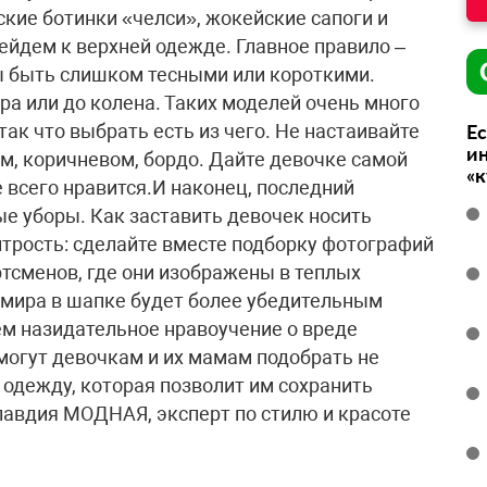
кие ботинки «челси», жокейские сапоги и
йдем к верхней одежде. Главное правило –
ы быть слишком тесными или короткими.
а или до колена. Таких моделей очень много
ак что выбрать есть из чего. Не настаивайте
Ес
ин
м, коричневом, бордо. Дайте девочке самой
«
 всего нравится.И наконец, последний
е уборы. Как заставить девочек носить
трость: сделайте вместе подборку фотографий
ртсменов, где они изображены в теплых
умира в шапке будет более убедительным
ем назидательное нравоучение о вреде
могут девочкам и их мамам подобрать не
 одежду, которая позволит им сохранить
Клавдия МОДНАЯ, эксперт по стилю и красоте