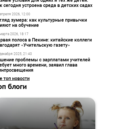
зные условия для одних и тех же детей:
к сегодня устроена среда в детских садах
апреля 2026, 12:00
гляд зумера: как культурные привычки
ияют на обучение
марта 2026, 18:17
рвая полоса в Пекине: китайские коллеги
агодарят «Учительскую газету»
декабря 2025, 21:40
шение проблемы с зарплатами учителей
ебует много времени, заявил глава
инпросвещения
е топ новости
оп блоги