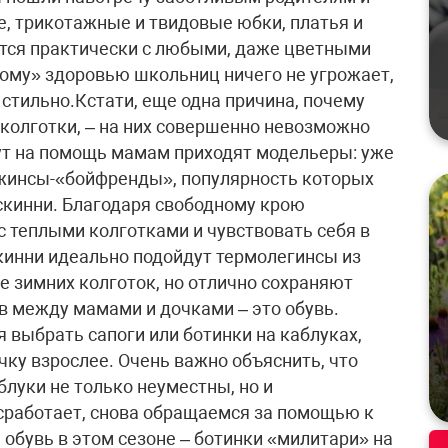
, трикотажные и твидовые юбки, платья и
ются практически с любыми, даже цветными
кому» здоровью школьниц ничего не угрожает,
 стильно.Кстати, еще одна причина, почему
колготки, – на них совершенно невозможно
тут на помощь мамам приходят модельеры: уже
джинсы-«бойфренды», популярность которых
скинни. Благодаря свободному крою
 теплыми колготками и чувствовать себя в
скинни идеально подойдут термолегинсы из
е зимних колготок, но отлично сохраняют
в между мамами и дочками – это обувь.
 выбрать сапоги или ботинки на каблуках,
чку взрослее. Очень важно объяснить, что
блуки не только неуместны, но и
 сработает, снова обращаемся за помощью к
обувь в этом сезоне – ботинки «милитари» на