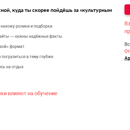
сной, куда ты скорее пойдёшь за «культурным
Вз
 нахожу ролики и подборки.
п
сайты — нужны надёжные факты.
Вс
вой» формат.
От
 погрузиться в тему глубже.
Ар
сь на отдых.
чки влияют на обучение