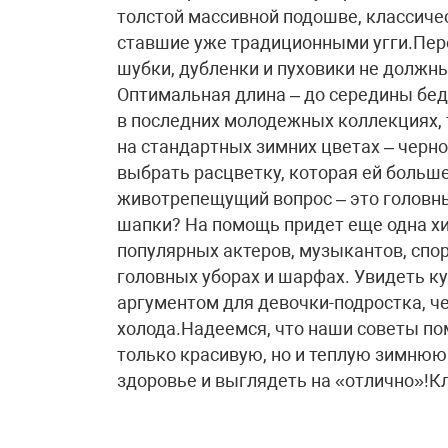
толстой массивной подошве, классичес
ставшие уже традиционными угги.Пере
шубки, дубленки и пуховики не должн
Оптимальная длина – до середины бедр
в последних молодежных коллекциях, т
на стандартных зимних цветах – черно
выбрать расцветку, которая ей больше
животрепещущий вопрос – это головны
шапки? На помощь придет еще одна хи
популярных актеров, музыкантов, спо
головных уборах и шарфах. Увидеть к
аргументом для девочки-подростка, ч
холода.Надеемся, что наши советы по
только красивую, но и теплую зимнюю
здоровье и выглядеть на «отлично»!​