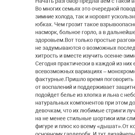
Начать разговор предлагаем с такой 
Во многих семьях это очередной повод
зимние холода, так и норовят ускользн
юбках. Чем грозит такое взрывоопасно
насморк, больное горло, а в дальней
здоровьем.Вот только простые разгов
не задумываются о возможных послед
хитрость и вместе изучить осенне-зи
Сегодня практически в каждой из них 
всевозможных вариациях – монохромны
фактурные.Пришло время поговорить 
от воспалений и поддерживает защитн
подойдет белье из хлопка и льна с н
натуральных компонентов при этом до
девочкам, что их любимые стринги лу
на не менее стильные шортики или сли
фигуре и плюс ко всему «дышат».От к
основному гардеробу. И тут дизайнер