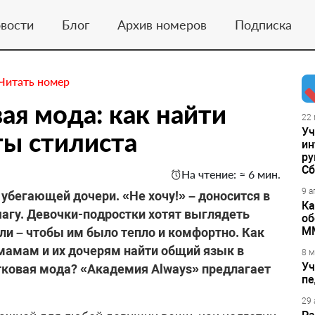
вости
Блог
Архив номеров
Подписка
Читать номер
ая мода: как найти
22 
Уч
ты стилиста
ин
ру
Сб
На чтение: ≈ 6 мин.
9 а
убегающей дочери. «Не хочу!» – доносится в
Ка
шагу. Девочки-подростки хотят выглядеть
об
М
ли – чтобы им было тепло и комфортно. Как
мамам и их дочерям найти общий язык в
8 м
Уч
тковая мода? «Академия Always» предлагает
пе
29 