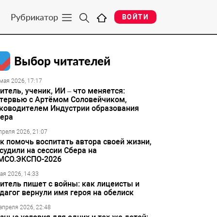
Рубрикатор
ВОЙТИ
Выбор читателей
мая 2026, 17:17
итель, ученик, ИИ – что меняется:
тервью с Артёмом Соловейчиком,
ководителем Индустрии образования
ера
преля 2026, 21:07
к помочь воспитать автора своей жизни,
судили на сессии Сбера на
МСО.ЭКСПО-2026
ая 2026, 14:33
итель пишет с войны: как лицеисты и
дагог вернули имя героя на обелиск
апреля 2026, 22:48