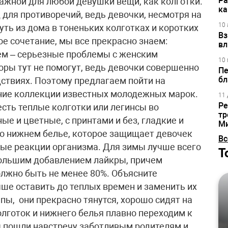
Ра
важной для любой девушки вещи, как колготки.
ка
 для противоречий, ведь девочки, несмотря на
10 
уть из дома в тоненьких колготках и коротких
Вз
е сочетание, мы все прекрасно знаем:
вл
шем – серьезные проблемы с женским
10 
оры тут не помогут, ведь девочки совершенно
Пе
бл
ствиях. Поэтому предлагаем пойти на
мние коллекции известных молодежных марок.
11 
Ре
есть теплые колготки или легинсы во
тр
е и цветные, с принтами и без, гладкие и
М
о нижнем белье, которое защищает девочек
Вс
ые реакции организма. Для зимы лучше всего
Т
ебольшим добавлением лайкры, причем
лжно быть не менее 80%. Объясните
чше оставить до теплых времен и заменить их
пы, они прекрасно тянутся, хорошо сидят на
олготок и нижнего белья плавно переходим к
ы пошли навстречу заботливым родителям и