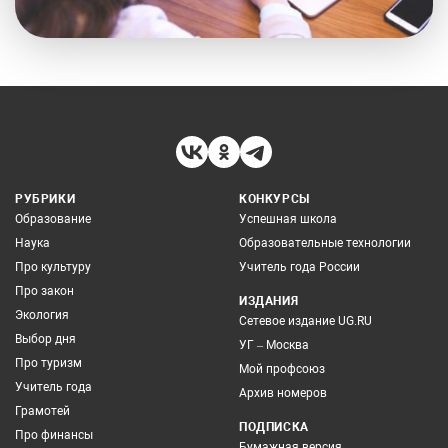
РУБРИКИ
КОНКУРСЫ
Образование
Успешная школа
Наука
Образовательные технологии
Про культуру
Учитель года России
Про закон
ИЗДАНИЯ
Экология
Сетевое издание UG.RU
Выбор дня
УГ – Москва
Про туризм
Мой профсоюз
Учитель года
Архив номеров
Грамотей
ПОДПИСКА
Про финансы
Бумажная версия