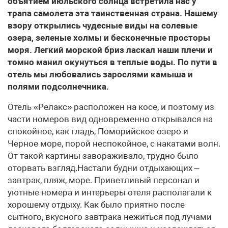
объятием июльского солнца встретила нас у
трапа самолета эта таинственная страна. Нашему
взору открылись чудесные виды на солевые
озера, зеленые холмы и бесконечные просторы
моря. Легкий морской бриз ласкал наши плечи и
томно манил окунуться в теплые воды. По пути в
отель мы любовались зарослями камыша и
полями подсолнечника.
Отель «Релакс» расположен на косе, и поэтому из
части номеров вид одновременно открывался на
спокойное, как гладь, Поморийское озеро и
Черное море, порой неспокойное, с накатами волн.
От такой картины завораживало, трудно было
оторвать взгляд.Настали будни отдыхающих –
завтрак, пляж, море. Приветливый персонал и
уютные номера и интерьеры отеля располагали к
хорошему отдыху. Как было приятно после
сытного, вкусного завтрака нежиться под лучами