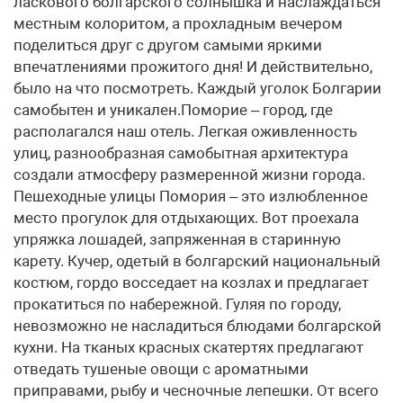
ласкового болгарского солнышка и наслаждаться
местным колоритом, а прохладным вечером
поделиться друг с другом самыми яркими
впечатлениями прожитого дня! И действительно,
было на что посмотреть. Каждый уголок Болгарии
самобытен и уникален.Поморие – город, где
располагался наш отель. Легкая оживленность
улиц, разнообразная самобытная архитектура
создали атмосферу размеренной жизни города.
Пешеходные улицы Помория – это излюбленное
место прогулок для отдыхающих. Вот проехала
упряжка лошадей, запряженная в старинную
карету. Кучер, одетый в болгарский национальный
костюм, гордо восседает на козлах и предлагает
прокатиться по набережной. Гуляя по городу,
невозможно не насладиться блюдами болгарской
кухни. На тканых красных скатертях предлагают
отведать тушеные овощи с ароматными
приправами, рыбу и чесночные лепешки. От всего