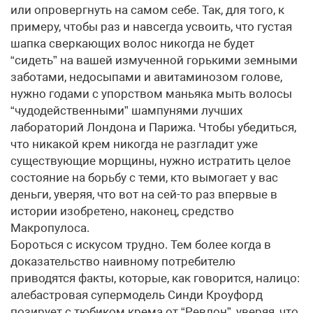
или опровергнуть на самом себе. Так, для того, к
примеру, чтобы раз и навсегда усвоить, что густая
шапка сверкающих волос никогда не будет
“сидеть” на вашей измученной горькими земными
заботами, недосыпами и авитаминозом голове,
нужно годами с упорством маньяка мыть волосы
“чудодейственными” шампунями лучших
лабораторий Лондона и Парижа. Чтобы убедиться,
что никакой крем никогда не разгладит уже
существующие морщины, нужно истратить целое
состояние на борьбу с теми, кто вымогает у вас
деньги, уверяя, что вот на сей-то раз впервые в
истории изобретено, наконец, средство
Макропулоса.
Бороться с искусом трудно. Тем более когда в
доказательство наивному потребителю
приводятся факты, которые, как говорится, налицо:
алебастровая супермодель Синди Кроуфорд
позирует с тюбиком крема от “Ревлон”, уверяя, что