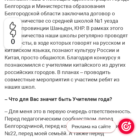
Белгорода и Министерства образования
Белгородской области заключила договор о
сотрудничестве со средней школой №1 уезда
Линьи провинции Шаньдун, КНР. В рамках этого
сотрудничества наши школы регулярно проводят
0
телемосты, в ходе которых говорят на русском и
китайском языках, познают культуру России и
Китая, просто общаются. Благодаря конкурсу я
познакомился с учителями китайского из других
российских городов. В планах – проводить
совместные мероприятия с участием ребят из
наших школ.
– Что для Вас значит быть Учителем года?
– Для меня это в первую очередь ответственность.
Перед педагогическим сообществом, перед
Белгородчиной, перед коллективом гимназии
Реклама на сайте
№22, перед моей семьёй. А также перед