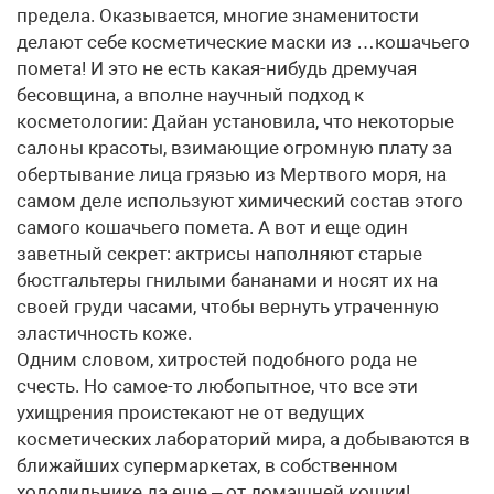
предела. Оказывается, многие знаменитости
делают себе косметические маски из …кошачьего
помета! И это не есть какая-нибудь дремучая
бесовщина, а вполне научный подход к
косметологии: Дайан установила, что некоторые
салоны красоты, взимающие огромную плату за
обертывание лица грязью из Мертвого моря, на
самом деле используют химический состав этого
самого кошачьего помета. А вот и еще один
заветный секрет: актрисы наполняют старые
бюстгальтеры гнилыми бананами и носят их на
своей груди часами, чтобы вернуть утраченную
эластичность коже.
Одним словом, хитростей подобного рода не
счесть. Но самое-то любопытное, что все эти
ухищрения проистекают не от ведущих
косметических лабораторий мира, а добываются в
ближайших супермаркетах, в собственном
холодильнике да еще – от домашней кошки!