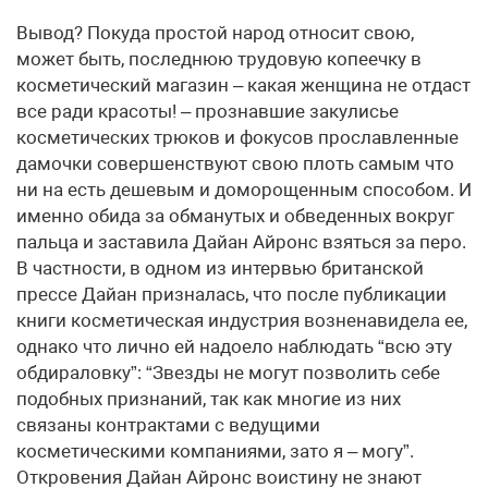
Вывод? Покуда простой народ относит свою,
может быть, последнюю трудовую копеечку в
косметический магазин – какая женщина не отдаст
все ради красоты! – прознавшие закулисье
косметических трюков и фокусов прославленные
дамочки совершенствуют свою плоть самым что
ни на есть дешевым и доморощенным способом. И
именно обида за обманутых и обведенных вокруг
пальца и заставила Дайан Айронс взяться за перо.
В частности, в одном из интервью британской
прессе Дайан призналась, что после публикации
книги косметическая индустрия возненавидела ее,
однако что лично ей надоело наблюдать “всю эту
обдираловку”: “Звезды не могут позволить себе
подобных признаний, так как многие из них
связаны контрактами с ведущими
косметическими компаниями, зато я – могу”.
Откровения Дайан Айронс воистину не знают