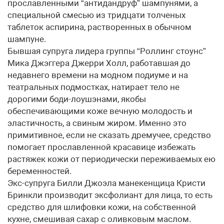
прославленными “антидандруф” шампунями, а
специальной смесью из тридцати толченых
таблеток аспирина, растворенных в обычном
шампуне.
Бывшая супруга лидера группы “Роллинг стоунс”
Мика Джэггера Джерри Холл, работавшая до
недавнего времени на модном подиуме и на
театральных подмостках, натирает тело не
дорогими боди-лоушэнами, якобы
обеспечивающими коже вечную молодость и
эластичность, а свиным жиром. Именно это
примитивное, если не сказать дремучее, средство
помогает прославленной красавице избежать
растяжек кожи от периодически переживаемых ею
беременностей.
Экс-супруга Билли Джоэла манекенщица Кристи
Бринкли производит эксфолиант для лица, то есть
средство для шлифовки кожи, на собственной
кухне, смешивая сахар с оливковым маслом.