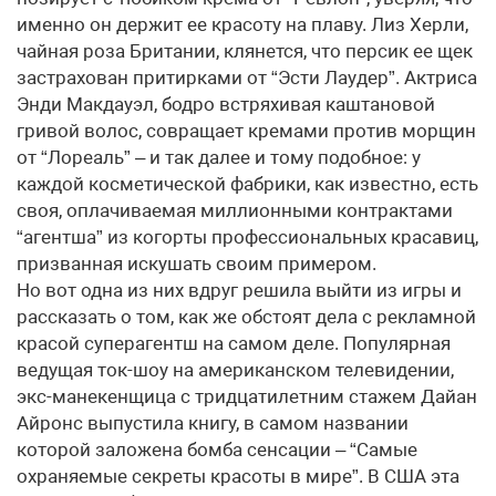
именно он держит ее красоту на плаву. Лиз Херли,
чайная роза Британии, клянется, что персик ее щек
застрахован притирками от “Эсти Лаудер”. Актриса
Энди Макдауэл, бодро встряхивая каштановой
гривой волос, совращает кремами против морщин
от “Лореаль” – и так далее и тому подобное: у
каждой косметической фабрики, как известно, есть
своя, оплачиваемая миллионными контрактами
“агентша” из когорты профессиональных красавиц,
призванная искушать своим примером.
Но вот одна из них вдруг решила выйти из игры и
рассказать о том, как же обстоят дела с рекламной
красой суперагентш на самом деле. Популярная
ведущая ток-шоу на американском телевидении,
экс-манекенщица с тридцатилетним стажем Дайан
Айронс выпустила книгу, в самом названии
которой заложена бомба сенсации – “Самые
охраняемые секреты красоты в мире”. В США эта