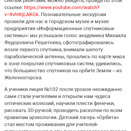
снятый ребятами, можно увидеть, пройдя по этой
ссылке:
https://www.youtube.com/watch?
v=4vhtKjLAKGk
. Познавательные экскурсии
провели для нас в городском музее и музее
предприятия «Информационные спутниковые
системы»: мы услышали голос академика Михаила
Федоровича Решетнева, сфотографировались
возле первого спутника, внимали шепоту
параболической антенны, прошлись по карте мира
в зоне покрытия спутниковых систем, удивились,
что большинство спутников на орбите Земли – из
Железногорска.
А ученики лицея №102 после уроков неожиданно
сами стали учителями и открыли нам чудеса
оптических иллюзий, научили плести фенечки,
рисовать 3D-ручкой, проводить раскопки по всем
правилам археологии. Детский лагерь «Орбита»
стал местом проживания для учителей-