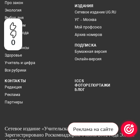
Про закон
ИЗДАНИЯ
Экология
Сетевое издание UG.RU
Выбор дня
УГ – Москва
Про туризм
Мой профсоюз
Учитель года
Архив номеров
Грамотей
0
ПОДПИСКА
Про финансы
Бумажная версия
Здоровье
Онлайн-версия
Учитель и цифра
Все рубрики
КОНТАКТЫ
ICCS
ФОТОРЕПОРТАЖИ
Редакция
БЛОГ
Реклама
Партнеры
Сетевое издание «Учительская газета» 12+
Реклама на сайте
Зарегистрировано Роскомнадзором 6 июля 2012 года Эл No.