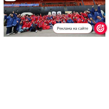
Реклама на сайте
Фото: пресс-служба проекта «Ледокол знаний»
Экспертами экспедиции стали директор МДЦ
«Артек» Константин Федоренко и
победитель
Всероссийского профессионального конкурса
«Учитель года России» 2025 года Дмитрий
Баланчуков. Константин Федоренко рассказал, что
в рамках предстоящей экспедиции он намерен
выслушать детей и выяснить, как им в столь юном
возрасте удалось присоединиться к этому
уникальному проекту. Дмитрий Баланчуков