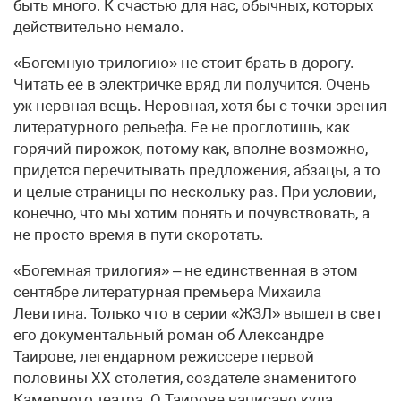
быть много. К счастью для нас, обычных, которых
действительно немало.
«Богемную трилогию» не стоит брать в дорогу.
Читать ее в электричке вряд ли получится. Очень
уж нервная вещь. Неровная, хотя бы с точки зрения
литературного рельефа. Ее не проглотишь, как
горячий пирожок, потому как, вполне возможно,
придется перечитывать предложения, абзацы, а то
и целые страницы по нескольку раз. При условии,
конечно, что мы хотим понять и почувствовать, а
не просто время в пути скоротать.
«Богемная трилогия» – не единственная в этом
сентябре литературная премьера Михаила
Левитина. Только что в серии «ЖЗЛ» вышел в свет
его документальный роман об Александре
Таирове, легендарном режиссере первой
половины XX столетия, создателе знаменитого
Камерного театра. О Таирове написано куда