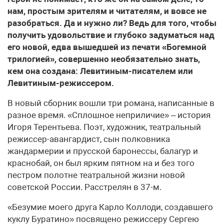
нам, простым зрителям и читателям, и вовсе не
разобраться. Да и нужно ли? Ведь для того, чтобы
получить удовольствие и глубоко задуматься над
его новой, едва вышедшей из печати «Богемной
трилогией», совершенно необязательно знать,
кем она создана: Левитиным-писателем или
Левитиным-режиссером.
В новый сборник вошли три романа, написанные в
разное время. «Сплошное неприличие» – история
Игоря Терентьева. Поэт, художник, театральный
режиссер-авангардист, сын полковника
жандармерии и прусской баронессы, балагур и
краснобай, он был ярким пятном на и без того
пестром полотне театральной жизни новой
советской России. Расстрелян в 37-м.
«Безумие моего друга Карло Коллоди, создавшего
куклу Буратино» посвящено режиссеру Сергею