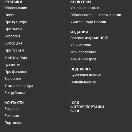
РУБРИКИ
КОНКУРСЫ
Образование
Успешная школа
Наука
Образовательные технологии
Про культуру
Учитель года России
Про закон
ИЗДАНИЯ
Экология
Сетевое издание UG.RU
Выбор дня
УГ – Москва
Про туризм
Мой профсоюз
Учитель года
Архив номеров
Грамотей
ПОДПИСКА
Про финансы
Бумажная версия
Здоровье
Онлайн-версия
Учитель и цифра
Все рубрики
КОНТАКТЫ
ICCS
ФОТОРЕПОРТАЖИ
Редакция
БЛОГ
Реклама
Партнеры