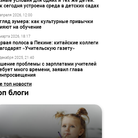
зные условия для одних и тех же детей:
к сегодня устроена среда в детских садах
апреля 2026, 12:00
гляд зумера: как культурные привычки
ияют на обучение
марта 2026, 18:17
рвая полоса в Пекине: китайские коллеги
агодарят «Учительскую газету»
декабря 2025, 21:40
шение проблемы с зарплатами учителей
ебует много времени, заявил глава
инпросвещения
е топ новости
оп блоги