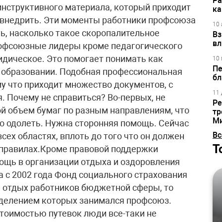
Ра
инструктивного материала, который приходит
ка
 внедрить. Эти моменты работники профсоюза
10 
ть, насколько такое скоропалительное
Вз
вл
рофсоюзные лидеры кроме педагогического
дическое. Это помогает понимать как
10 
Пе
в образовании. Подобная профессиональная
бл
у что приходит множество документов, с
11 
. Почему не справиться? Во-первых, не
Ре
кой объем бумаг по разным направлениям, что
тр
М
го одолеть. Нужна сторонняя помощь. Сейчас
Вс
сех областях, вплоть до того что он должен
Т
 правилах.Кроме правовой поддержки
ощь в организации отдыха и оздоровления
а с 2002 года Фонд социального страхования
и отдых работников бюджетной сферы, то
еделением которых занимался профсоюз.
стоимостью путевок люди все-таки не