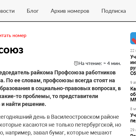
вости
Блог
Архив номеров
Подписка
итать номер
фсоюз
22 
Уч
ин
На чтение: ≈ 4 мин.
ру
председатель райкома Профсоюза работников
Сб
а. По ее словам, профсоюзы всегда стоят на
9 а
образования в социально-правовых вопросах, в
Ка
об
т какие-то проблемы, то представители
М
 и найти решение.
8 м
Уч
 сегодняшний день в Василеостровском районе
пе
 которые касаются не только петербургской, но
29 
то, например, завал бумаг, которые мешают