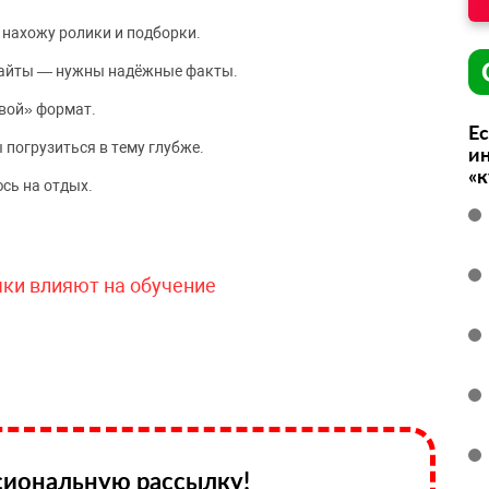
 нахожу ролики и подборки.
сайты — нужны надёжные факты.
вой» формат.
Ес
 погрузиться в тему глубже.
ин
«
сь на отдых.
чки влияют на обучение
иональную рассылку!