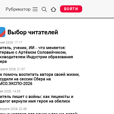
Рубрикатор
ВОЙТИ
Выбор читателей
мая 2026, 17:17
итель, ученик, ИИ – что меняется:
тервью с Артёмом Соловейчиком,
ководителем Индустрии образования
ера
преля 2026, 21:07
к помочь воспитать автора своей жизни,
судили на сессии Сбера на
МСО.ЭКСПО-2026
ая 2026, 14:33
итель пишет с войны: как лицеисты и
дагог вернули имя героя на обелиск
апреля 2026, 22:48