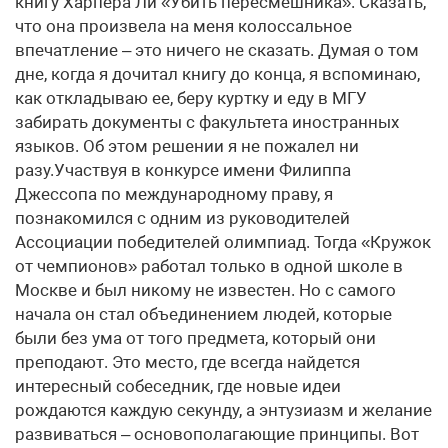
книгу Харпера Ли «Убить пересмешника». Сказать,
что она произвела на меня колоссальное
впечатление – это ничего не сказать. Думая о том
дне, когда я дочитал книгу до конца, я вспоминаю,
как откладываю ее, беру куртку и еду в МГУ
забирать документы с факультета иностранных
языков. Об этом решении я не пожалел ни
разу.Участвуя в конкурсе имени Филиппа
Джессопа по международному праву, я
познакомился с одним из руководителей
Ассоциации победителей олимпиад. Тогда «Кружок
от чемпионов» работал только в одной школе в
Москве и был никому не известен. Но с самого
начала он стал объединением людей, которые
были без ума от того предмета, который они
преподают. Это место, где всегда найдется
интересный собеседник, где новые идеи
рождаются каждую секунду, а энтузиазм и желание
развиваться – основополагающие принципы. Вот