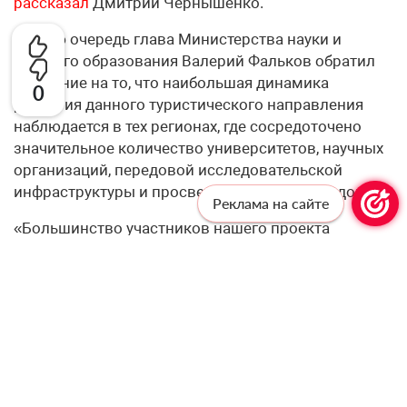
рассказал
Дмитрий Чернышенко.
В свою очередь глава Министерства науки и
высшего образования Валерий Фальков обратил
внимание на то, что наибольшая динамика
0
развития данного туристического направления
наблюдается в тех регионах, где сосредоточено
значительное количество университетов, научных
организаций, передовой исследовательской
инфраструктуры и просветительских площадок.
Реклама на сайте
«Большинство участников нашего проекта
интересуют объекты, где можно увидеть науку в
действии, а это лаборатории, научные центры,
обсерватории, планетарии, музеи науки,
технопарки и высокотехнологичные
производства», – сообщил Валерий Фальков.
Минобрнауки России на постоянной основе
ведётся работа по обновлению Всероссийского