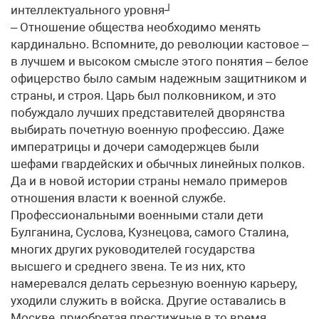
интеллектуального уровня┘
– Отношение общества необходимо менять
кардинально. Вспомните, до революции кастовое –
в лучшем и высоком смысле этого понятия – белое
офицерство было самым надежным защитником и
страны, и строя. Царь был полковником, и это
побуждало лучших представителей дворянства
выбирать почетную военную профессию. Даже
императрицы и дочери самодержцев были
шефами гвардейских и обычных линейных полков.
Да и в новой истории страны немало примеров
отношения власти к военной службе.
Профессиональными военными стали дети
Булганина, Суслова, Кузнецова, самого Сталина,
многих других руководителей государства
высшего и среднего звена. Те из них, кто
намеревался делать серьезную военную карьеру,
уходили служить в войска. Другие оставались в
Москве, приобретая престижные в то время