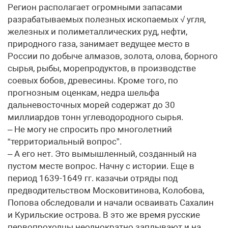
Регион располагает огромными запасами
разрабатываемых полезных ископаемых √ угля,
железных и полиметаллических руд, нефти,
природного газа, занимает ведущее место в
России по добыче алмазов, золота, олова, борного
сырья, рыбы, морепродуктов, в производстве
соевых бобов, древесины. Кроме того, по
прогнозным оценкам, недра шельфа
дальневосточных морей содержат до 30
миллиардов тонн углеводородного сырья.
– Не могу не спросить про многолетний
“территориальный вопрос”.
– А его нет. Это вымышленный, созданный на
пустом месте вопрос. Начну с истории. Еще в
период 1639-1649 гг. казачьи отряды под
предводительством Московитинова, Колобова,
Попова обследовали и начали осваивать Сахалин
и Курильские острова. В это же время русские
первопроходцы неоднократно заплывают и на