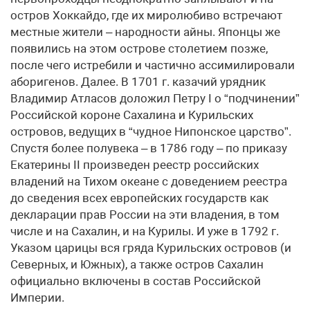
остров Хоккайдо, где их миролюбиво встречают
местные жители – народности айны. Японцы же
появились на этом острове столетием позже,
после чего истребили и частично ассимилировали
аборигенов. Далее. В 1701 г. казачий урядник
Владимир Атласов доложил Петру I о “подчинении”
Российской короне Сахалина и Курильских
островов, ведущих в “чудное Нипонское царство”.
Спустя более полувека – в 1786 году – по приказу
Екатерины II произведен реестр российских
владений на Тихом океане с доведением реестра
до сведения всех европейских государств как
декларации прав России на эти владения, в том
числе и на Сахалин, и на Курилы. И уже в 1792 г.
Указом царицы вся гряда Курильских островов (и
Северных, и Южных), а также остров Сахалин
официально включены в состав Российской
Империи.