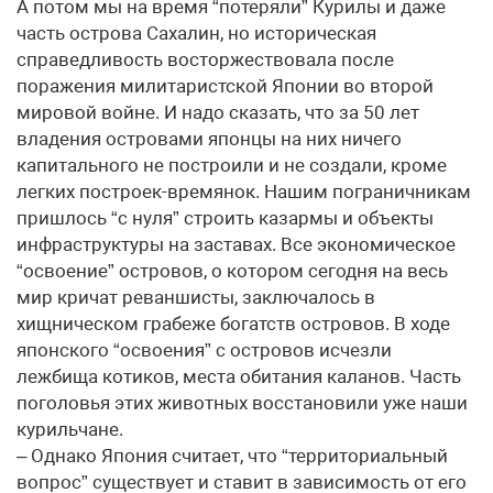
А потом мы на время “потеряли” Курилы и даже
часть острова Сахалин, но историческая
справедливость восторжествовала после
поражения милитаристской Японии во второй
мировой войне. И надо сказать, что за 50 лет
владения островами японцы на них ничего
капитального не построили и не создали, кроме
легких построек-времянок. Нашим пограничникам
пришлось “с нуля” строить казармы и объекты
инфраструктуры на заставах. Все экономическое
“освоение” островов, о котором сегодня на весь
мир кричат реваншисты, заключалось в
хищническом грабеже богатств островов. В ходе
японского “освоения” с островов исчезли
лежбища котиков, места обитания каланов. Часть
поголовья этих животных восстановили уже наши
курильчане.
– Однако Япония считает, что “территориальный
вопрос” существует и ставит в зависимость от его