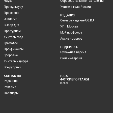
Наука
Образовательные технологии
Про культуру
Учитель года России
Про закон
ИЗДАНИЯ
Экология
Сетевое издание UG.RU
Выбор дня
УГ – Москва
Про туризм
Мой профсоюз
Учитель года
Архив номеров
Грамотей
ПОДПИСКА
Про финансы
Бумажная версия
Здоровье
Онлайн-версия
Учитель и цифра
Все рубрики
КОНТАКТЫ
ICCS
ФОТОРЕПОРТАЖИ
Редакция
БЛОГ
Реклама
Партнеры