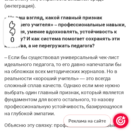
(интеграция).
– На ваш взгляд, какой главный признак
«хорошего учителя» – профессиональные навыки,
эмпатия, умение вдохновлять, устойчивость к
стрессу? И как система помогает сохранять эти
0
качества, а не перегружать педагога?
– Если бы существовал универсальный чек-лист
идеального педагога, то его давно напечатали бы
на обложках всех методических журналов. Но в
реальности «хороший учитель» — это всегда
сложный сплав качеств. Однако если мне нужно
выбрать один главный признак, который является
фундаментом для всего остального, то назову
профессиональную устойчивость, базирующуюся
на глубокой эмпатии.
Реклама на сайте
Объясню эту связку: профессиональные навыки