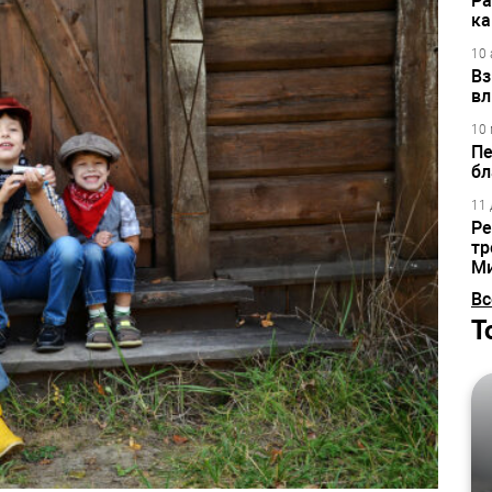
Ра
ка
10 
Вз
вл
10 
Пе
бл
11 
Ре
тр
М
Вс
Т