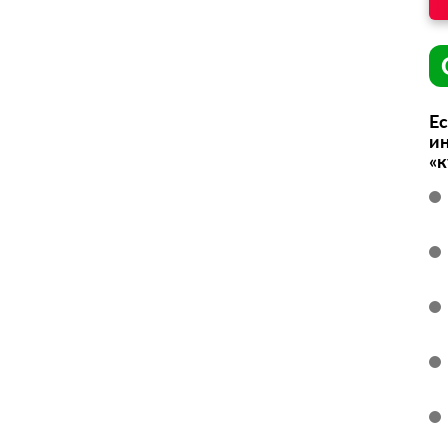
Ес
ин
«