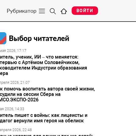
Рубрикатор
ВОЙТИ
Выбор читателей
мая 2026, 17:17
итель, ученик, ИИ – что меняется:
тервью с Артёмом Соловейчиком,
ководителем Индустрии образования
ера
преля 2026, 21:07
к помочь воспитать автора своей жизни,
судили на сессии Сбера на
МСО.ЭКСПО-2026
ая 2026, 14:33
итель пишет с войны: как лицеисты и
дагог вернули имя героя на обелиск
апреля 2026, 22:48