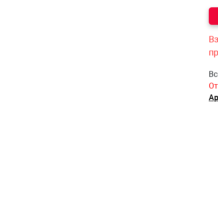
Вз
п
Вс
От
Ар