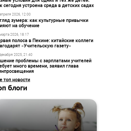
зные условия для одних и тех же детей:
к сегодня устроена среда в детских садах
апреля 2026, 12:00
гляд зумера: как культурные привычки
ияют на обучение
марта 2026, 18:17
рвая полоса в Пекине: китайские коллеги
агодарят «Учительскую газету»
декабря 2025, 21:40
шение проблемы с зарплатами учителей
ебует много времени, заявил глава
инпросвещения
е топ новости
оп блоги