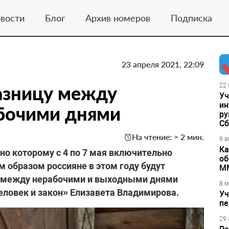
вости
Блог
Архив номеров
Подписка
23 апреля 2021, 22:09
азницу между
22 
Уч
ин
бочими днями
ру
Сб
На чтение: ≈ 2 мин.
9 а
Ка
но которому с 4 по 7 мая включительно
об
 образом россияне в этом году будут
М
ца между нерабочими и выходными днями
8 м
еловек и закон» Елизавета Владимирова.
Уч
пе
29 