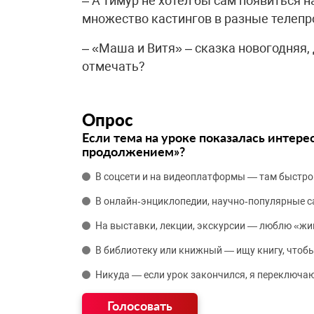
– А Тимур не хотел бы сам появиться 
множество кастингов в разные телепр
– «Маша и Витя» – сказка новогодняя, 
отмечать?
Опрос
Если тема на уроке показалась интере
продолжением»?
В соцсети и на видеоплатформы — там быстро
В онлайн‑энциклопедии, научно‑популярные 
На выставки, лекции, экскурсии — люблю «жи
В библиотеку или книжный — ищу книгу, чтобы
Никуда — если урок закончился, я переключаю