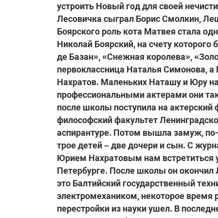
устроить Новый год для своей нечист
Лесовичка сыграл Борис Смолкин, Леш
Боярского роль кота Матвея стала одн
Николай Боярский, на счету которого
де Базан», «Снежная королева», «Зол
первоклассница Наталья Симонова, а 
Нахратов. Маленьких Наташу и Юру н
профессиональными актерами они так 
после школы поступила на актерский 
философский факультет Ленинградског
аспирантуре. Потом вышла замуж, по-
трое детей – две дочери и сын. С жур
Юрием Нахратовым нам встретиться уд
Петербурге. После школы он окончил 
это Балтийский государственный техн
электромехаником, некоторое время р
перестройки из науки ушел. В послед