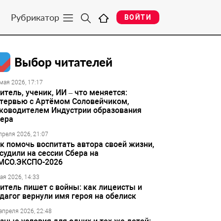
Рубрикатор
ВОЙТИ
Выбор читателей
мая 2026, 17:17
итель, ученик, ИИ – что меняется:
тервью с Артёмом Соловейчиком,
ководителем Индустрии образования
ера
преля 2026, 21:07
к помочь воспитать автора своей жизни,
судили на сессии Сбера на
МСО.ЭКСПО-2026
ая 2026, 14:33
итель пишет с войны: как лицеисты и
дагог вернули имя героя на обелиск
апреля 2026, 22:48