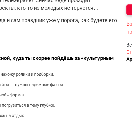
на телеэкране? Сейчас ведь проходит
оекты, кто-то из молодых не теряется…
да и сам праздник уже у порога, как будете его
Вз
п
Вс
От
сной, куда ты скорее пойдёшь за «культурным
Ар
 нахожу ролики и подборки.
сайты — нужны надёжные факты.
вой» формат.
 погрузиться в тему глубже.
сь на отдых.