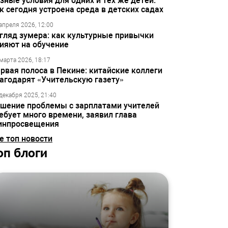
зные условия для одних и тех же детей:
к сегодня устроена среда в детских садах
апреля 2026, 12:00
гляд зумера: как культурные привычки
ияют на обучение
марта 2026, 18:17
рвая полоса в Пекине: китайские коллеги
агодарят «Учительскую газету»
декабря 2025, 21:40
шение проблемы с зарплатами учителей
ебует много времени, заявил глава
инпросвещения
е топ новости
оп блоги