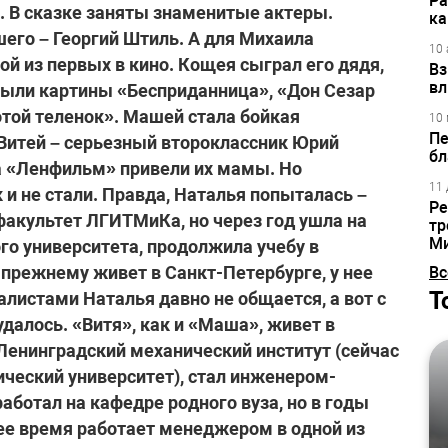
Ра
и. В сказке заняты знаменитые актеры.
ка
его – Георгий Штиль. А для Михаила
10 
ой из первых в кино. Кощея сыграл его дядя,
Вз
вл
 были картины «Бесприданница», «Дон Сезар
отой теленок». Машей стала бойкая
10 
Пе
Витей – серьезный второклассник Юрий
бл
а «Ленфильм» привели их мамы. Но
11 
и не стали. Правда, Наталья попыталась –
Ре
факультет ЛГИТМиКа, но через год ушла на
тр
М
о университета, продолжила учебу в
прежнему живет в Санкт-Петербурге, у нее
Вс
Т
налистами Наталья давно не общается, а вот с
алось. «Витя», как и «Маша», живет в
Ленинградский механический институт (сейчас
ический университет), стал инженером-
аботал на кафедре родного вуза, но в годы
нее время работает менеджером в одной из