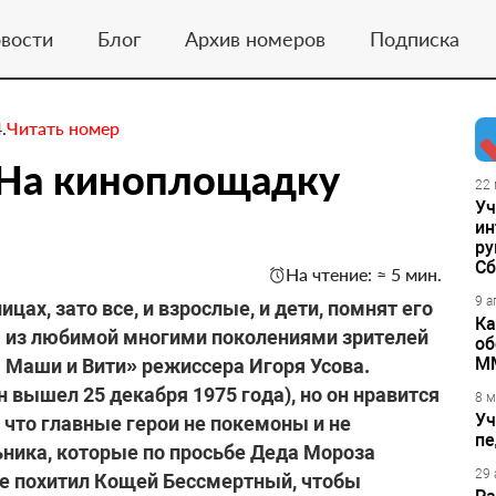
вости
Блог
Архив номеров
Подписка
.
Читать номер
На киноплощадку
22 
Уч
ин
ру
Сб
На чтение: ≈ 5 мин.
9 а
цах, зато все, и взрослые, и дети, помнят его
Ка
ю из любимой многими поколениями зрителей
об
М
 Маши и Вити» режиссера Игоря Усова.
н вышел 25 декабря 1975 года), но он нравится
8 м
Уч
 что главные герои не покемоны и не
пе
ника, которые по просьбе Деда Мороза
29 
ее похитил Кощей Бессмертный, чтобы