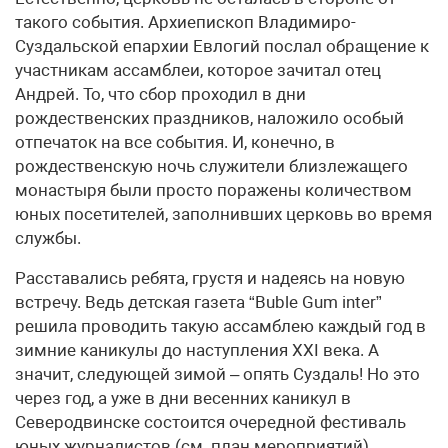
такого события. Архиепископ Владимиро-
Суздальской епархии Евлогий послал обращение к
участникам ассамблеи, которое зачитал отец
Андрей. То, что сбор проходил в дни
рождественских праздников, наложило особый
отпечаток на все события. И, конечно, в
рождественскую ночь служители близлежащего
монастыря были просто поражены количеством
юных посетителей, заполнивших церковь во время
службы.
Расставались ребята, грустя и надеясь на новую
встречу. Ведь детская газета “Buble Gum inter”
решила проводить такую ассамблею каждый год в
зимние каникулы до наступления XXI века. А
значит, следующей зимой – опять Суздаль! Но это
через год, а уже в дни весенних каникул в
Северодвинске состоится очередной фестиваль
юных журналистов (см. план мероприятий).