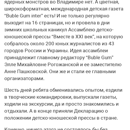
ядерных монстров во Владимире нет. А цветная,
широкоформатная, международная детская газета
“Buble Gum inter” есть! И не только регулярно
выходит на 16 страницах, но и провела в дни
зимних школьных каникул Ассамблею детско-
юношеской прессы “Вместе в ХХI век”, на которую
собралось около 200 юных журналистов из 43
городов России и Украины. Идея ассамблеи
принадлежит главному редактору “Buble Gum”
Элле Михайловне Рогожанской и ее заместителю
Анне Пашковской. Они же и стали ее главными
организаторами.
Шесть дней ребята обменивались опытом, ездили
в творческие командировки, выпускали газеты,
ходили на экскурсии, да и просто знакомились и
отдыхали. А в конце приняли Декларацию о
положении детско-юношеской прессы в стране.
Конечно, ничего этого не состоялось бы без