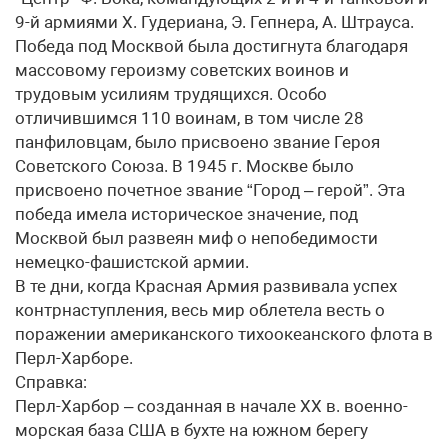
9-й армиями Х. Гудериана, Э. Гепнера, А. Штрауса.
Победа под Москвой была достигнута благодаря
массовому героизму советских воинов и
трудовым усилиям трудящихся. Особо
отличившимся 110 воинам, в том числе 28
панфиловцам, было присвоено звание Героя
Советского Союза. В 1945 г. Москве было
присвоено почетное звание “Город – герой”. Эта
победа имела историческое значение, под
Москвой был развеян миф о непобедимости
немецко-фашистской армии.
В те дни, когда Красная Армия развивала успех
контрнаступления, весь мир облетела весть о
поражении американского тихоокеанского флота в
Перл-Харборе.
Справка:
Перл-Харбор – созданная в начале ХХ в. военно-
морская база США в бухте на южном берегу