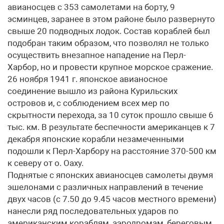
авианосцев с 353 самолетами на борту, 9
эсминцев, заранее в этом районе было развернуто
свыше 20 подводных лодок. Состав кораблей был
подобран таким образом, что позволял не только
осуществить внезапное нападение на Перл-
Харбор, но и провести крупное морское сражение.
26 ноября 1941 г. японское авианосное
соединение вышло из района Курильских
островов и, с соблюдением всех мер по
скрытности перехода, за 10 суток прошло свыше 6
тыс. км. В результате беспечности американцев к 7
декабря японские корабли незамеченными
подошли к Перл-Харбору на расстояние 370-500 км
к северу от о. Оаху.
Поднятые с японских авианосцев самолеты двумя
эшелонами с различных направлений в течение
двух часов (с 7.50 до 9.45 часов местного времени)
нанесли ряд последовательных ударов по
американским кораблям, аэродромам, береговым