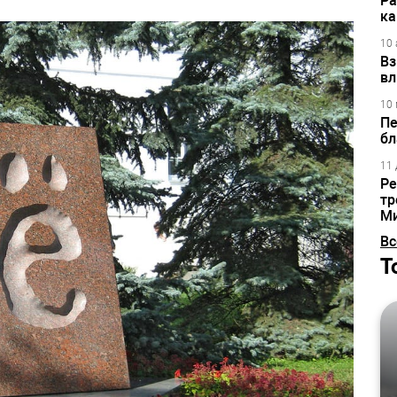
Ра
ка
10 
Вз
вл
10 
Пе
бл
11 
Ре
тр
М
Вс
Т