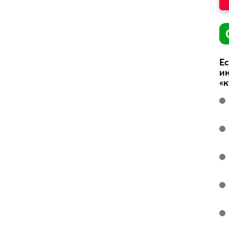
Ес
ин
«