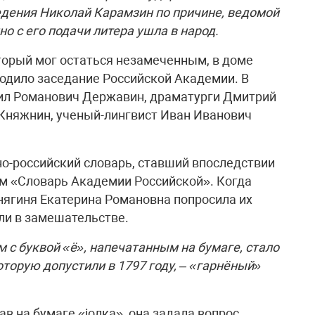
ведения Николай Карамзин по причине, ведомой
но с его подачи литера ушла в народ.
орый мог остаться незамеченным, в доме
дило заседание Российской Академии. В
иил Романович Державин, драматурги Дмитрий
Княжнин, ученый-лингвист Иван Иванович
о-российский словарь, ставший впоследствии
м «Словарь Академии Российской». Когда
княгиня Екатерина Романовна попросила их
ли в замешательстве.
 с буквой «ё», напечатанным на бумаге, стало
оторую допустили в 1797 году, – «гарнёный»
в на бумаге «iолка», она задала вопрос,