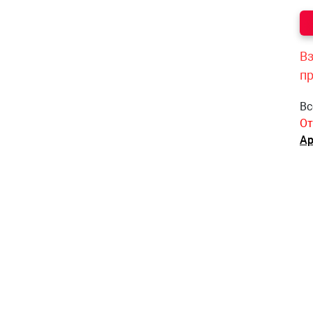
Вз
п
Вс
От
Ар