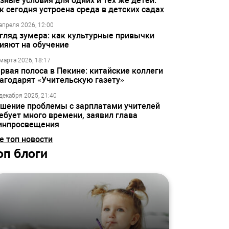
зные условия для одних и тех же детей:
к сегодня устроена среда в детских садах
апреля 2026, 12:00
гляд зумера: как культурные привычки
ияют на обучение
марта 2026, 18:17
рвая полоса в Пекине: китайские коллеги
агодарят «Учительскую газету»
декабря 2025, 21:40
шение проблемы с зарплатами учителей
ебует много времени, заявил глава
инпросвещения
е топ новости
оп блоги