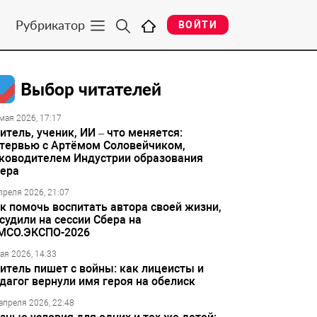
Рубрикатор
ВОЙТИ
Выбор читателей
мая 2026, 17:17
итель, ученик, ИИ – что меняется:
тервью с Артёмом Соловейчиком,
ководителем Индустрии образования
ера
преля 2026, 21:07
к помочь воспитать автора своей жизни,
судили на сессии Сбера на
МСО.ЭКСПО-2026
ая 2026, 14:33
итель пишет с войны: как лицеисты и
дагог вернули имя героя на обелиск
апреля 2026, 22:48