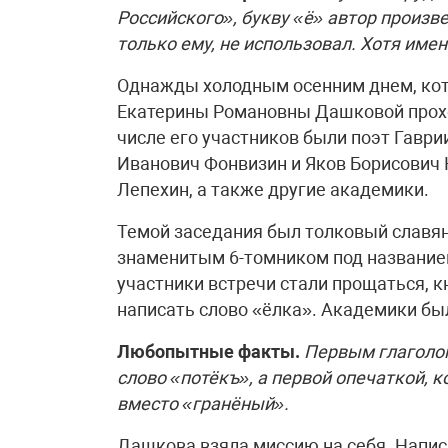
Российского», букву «ё» автор произ
только ему, не использовал. Хотя имен
Однажды холодным осенним днем, кот
Екатерины Романовны Дашковой прохо
числе его участников были поэт Гавр
Иванович Фонвизин и Яков Борисович 
Лепехин, а также другие академики.
Темой заседания был толковый славян
знаменитым 6-томником под название
участники встречи стали прощаться, 
написать слово «ёлка». Академики бы
Любопытные факты.
Первым глаголом
слово «потёкъ», а первой опечаткой, к
вместо «гранёный».
Дашкова взяла миссию на себя. Написа