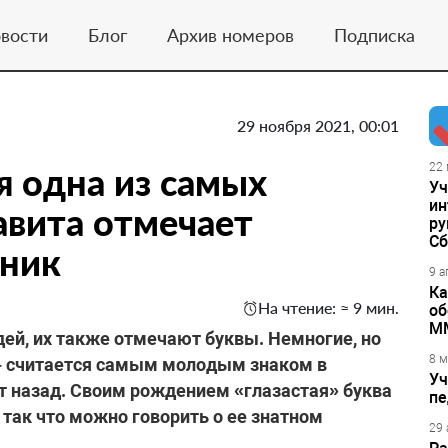
вости
Блог
Архив номеров
Подписка
29 ноября 2021, 00:01
я одна из самых
22 
Уч
ин
вита отмечает
ру
Сб
дник
9 а
Ка
На чтение: ≈ 9 мин.
об
М
ей, их также отмечают буквы. Немногие, но
8 м
» – считается самым молодым знаком в
Уч
ет назад. Своим рождением «глазастая» буква
пе
 так что можно говорить о ее знатном
29 