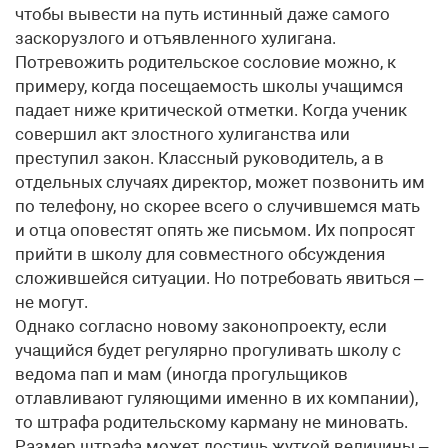
чтобы вывести на путь истинный даже самого
заскорузлого и отъявленного хулигана.
Потревожить родительское сословие можно, к
примеру, когда посещаемость школы учащимся
падает ниже критической отметки. Когда ученик
совершил акт злостного хулиганства или
преступил закон. Классный руководитель, а в
отдельных случаях директор, может позвонить им
по телефону, но скорее всего о случившемся мать
и отца оповестят опять же письмом. Их попросят
прийти в школу для совместного обсуждения
сложившейся ситуации. Но потребовать явиться –
не могут.
Однако согласно новому законопроекту, если
учащийся будет регулярно прогуливать школу с
ведома пап и мам (иногда прогульщиков
отлавливают гуляющими именно в их компании),
то штрафа родительскому карману не миновать.
Размер штрафа может достичь жуткой величины –